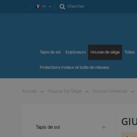
Chercher
Fr
Tapis de sol
Enjoliveurs
Housse de siège
Toiles
Protections moteur et boîte de vitesses
Accueil
Housse De Siège
Housse Universel
GIU
Tapis de sol