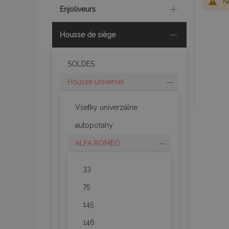
No
Enjoliveurs
Housse de siège
SOLDES
Housse universel
Všetky univerzálne
autopoťahy
ALFA ROMEO
33
75
145
146