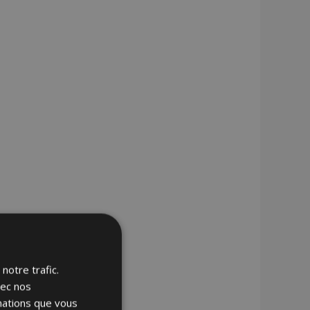
notre trafic.
vec nos
rmations que vous