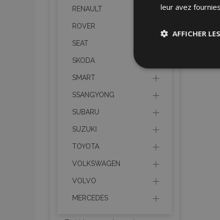
leur avez fournies
RENAULT
ROVER
AFFICHER LE
SEAT
SKODA
Stricteme
nécessair
SMART
SSANGYONG
SUBARU
SUZUKI
TOYOTA
Les cookies strictem
VOLKSWAGEN
utilisateurs et la g
nécessaires.
VOLVO
Nom
MERCEDES
mage-cache-sessi