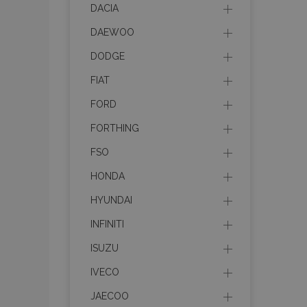
recently_viewed_p
DACIA
DAEWOO
recently_compare
DODGE
recently_compare
FIAT
FORD
mage-cache-stor
FORTHING
CookieScriptConse
FSO
HONDA
HYUNDAI
X-Magento-Vary
INFINITI
ISUZU
IVECO
mage-messages
JAECOO