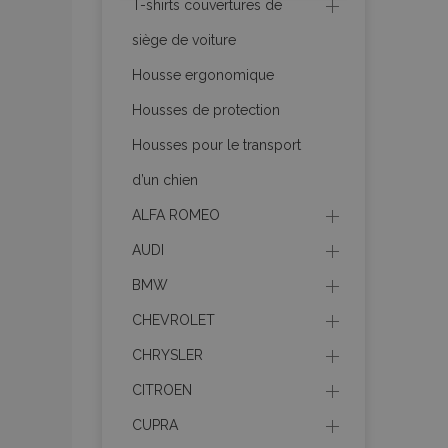
T-shirts couvertures de
siège de voiture
product_data_sto
Housse ergonomique
Housses de protection
PHPSESSID
Housses pour le transport
d’un chien
ALFA ROMEO
AUDI
mage-translation-f
BMW
CHEVROLET
section_data_ids
CHRYSLER
CITROEN
recently_viewed_p
CUPRA