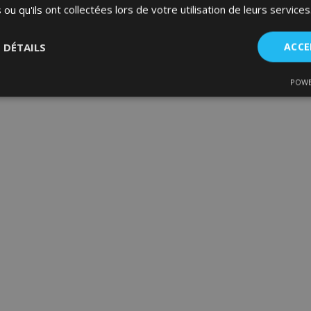
 ou qu'ils ont collectées lors de votre utilisation de leurs services
S DÉTAILS
ACCE
POWE
nt
Performance
Ciblage
Fo
es
Strictement nécessaires
Performance
Ciblage
Fonctionnalité
ent nécessaires habilitent des fonctionnalités de base du site Web telles que la co
estion des comptes. Le site Web ne peut pas être utilisé correctement sans les cookie
Fournisseur
/
Expiration
Description
Domaine
d
1 jour
La valeur de ce cookie décl
Adobe Inc.
du stockage du cache local.
www.vtvauto.eu