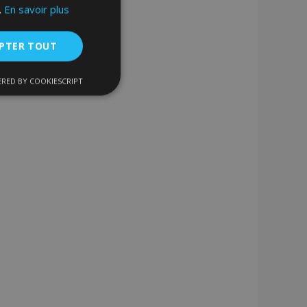
.
En savoir plus
PTER TOUT
RED BY COOKIESCRIPT
nctionnalité
nnexion des
s strictement
enche le nettoyage
 Lorsque le cookie