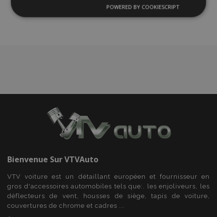
liste
POWERED BY COOKIESCRIPT
Strictement
Performance
Ciblage
nécessaires
d'achats
Fonctionnalité
Strictement nécessaires
Performance
Ciblage
Fonctionnalité
Les cookies strictement nécessaires habilitent des
Bienvenue Sur
VTVAuto
fonctionnalités de base du site Web telles que la
connexion des utilisateurs et la gestion des
VTV voiture est un détaillant européen et fournisseur en
comptes. Le site Web ne peut pas être utilisé
gros d'accessoires automobiles tels que:. les enjoliveurs, les
correctement sans les cookies strictement
nécessaires.
déflecteurs de vent, housses de siège, tapis de voiture,
couvertures de chrome et cadres ...
Fournisseur
/
Nom
Expi