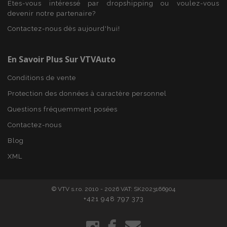
Domaine
Êtes-vous intéressé par dropshipping ou voulez-vous
devenir notre partenaire?
mage-cache-sessid
1 
Adobe Inc.
www.vtvauto.eu
Contactez-nous dès aujourd'hui!
En Savoir Plus Sur VTVAuto
Conditions de vente
Protection des données à caractère personnel
Questions fréquemment posées
Contactez-nous
Blog
product_data_storage
1 
Adobe Inc.
www.vtvauto.eu
XML
Politique de
confidentialité de Google
© VTV s.r.o. 2010 - 2026 VAT: SK2023166904
+421 948 797 373
PHPSESSID
PHP.net
min
.vtvauto.eu