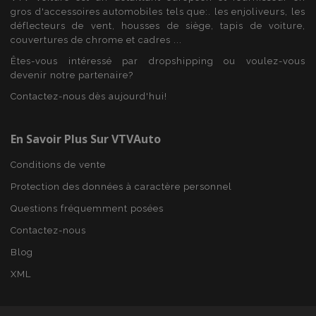
gros d'accessoires automobiles tels que:. les enjoliveurs, les
déflecteurs de vent, housses de siège, tapis de voiture,
couvertures de chrome et cadres ...
Êtes-vous intéressé par dropshipping ou voulez-vous
product_data_storage
1 
Adobe Inc.
devenir notre partenaire?
www.vtvauto.eu
Politique de
Contactez-nous dès aujourd'hui!
confidentialité de Google
En Savoir Plus Sur VTVAuto
Conditions de vente
PHPSESSID
PHP.net
min
.vtvauto.eu
Protection des données à caractère personnel
sec
Questions fréquemment posées
Contactez-nous
Blog
XML