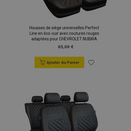
Housses de siège universelles Perfect
Line en éco-cuir avec coutures rouges
adaptées pour CHEVROLET NUBIRA
65,00 €
Ajouter Au Panier
mage-translation-file-version
Ses
Adobe Inc.
www.vtvauto.eu
Ajouter
à la
liste
d'achats
section_data_ids
1 
Adobe Inc.
www.vtvauto.eu