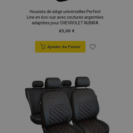
Housses de siège universelles Perfect
Line en éco-cuir avec coutures argentées
adaptées pour CHEVROLET NUBIRA
65,00 €
product_data_storage
1 
Adobe Inc.
www.vtvauto.eu
Politique de
confidentialité de Google
Ajouter Au Panier
Ajouter
à la
PHPSESSID
PHP.net
min
.vtvauto.eu
liste
sec
d'achats