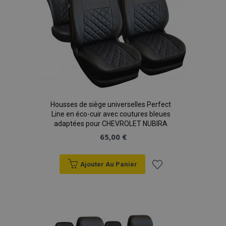
recently_compared_product_previous
1 
Adobe Inc.
www.vtvauto.eu
mage-cache-storage
1 
Adobe Inc.
www.vtvauto.eu
Housses de siège universelles Perfect
Line en éco-cuir avec coutures bleues
adaptées pour CHEVROLET NUBIRA
65,00 €
CookieScriptConsent
1 
CookieScript
www.vtvauto.eu
Ajouter Au Panier
Ajouter
à la
liste