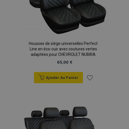
recently_viewed_product
1 
Adobe Inc.
Housses de siège universelles Perfect
www.vtvauto.eu
Line en éco-cuir avec coutures vertes
adaptées pour CHEVROLET NUBIRA
65,00 €
recently_viewed_product_previous
1 
Adobe Inc.
www.vtvauto.eu
Ajouter Au Panier
Ajouter
à la
recently_compared_product
1 
Adobe Inc.
liste
www.vtvauto.eu
d'achats