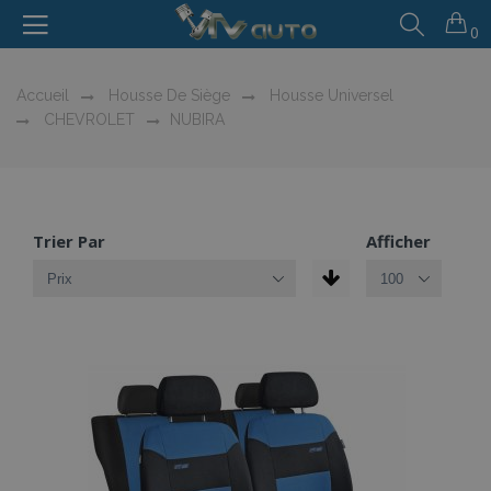
0
Accueil
Housse De Siège
Housse Universel
CHEVROLET
NUBIRA
Trier Par
Afficher