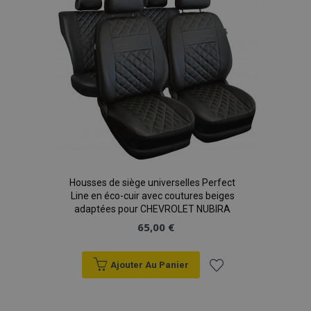
d'achats
X-Magento-Vary
Adobe Inc.
min
www.vtvauto.eu
sec
Housses de siège universelles Perfect
Line en éco-cuir avec coutures beiges
adaptées pour CHEVROLET NUBIRA
65,00 €
Ajouter Au Panier
mage-messages
1 
Adobe Inc.
www.vtvauto.eu
Ajouter