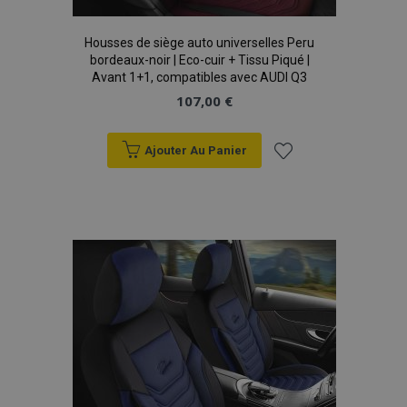
Housses de siège auto universelles Peru
bordeaux-noir | Eco-cuir + Tissu Piqué |
recently_viewed_product
1 
Adobe Inc.
Avant 1+1, compatibles avec AUDI Q3
www.vtvauto.eu
107,00 €
Ajouter Au Panier
recently_viewed_product_previous
1 
Adobe Inc.
Ajouter
www.vtvauto.eu
à la
liste
recently_compared_product
1 
Adobe Inc.
d'achats
www.vtvauto.eu
recently_compared_product_previous
1 
Adobe Inc.
www.vtvauto.eu