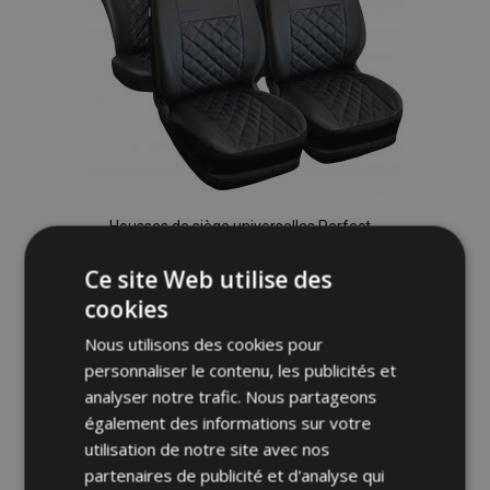
Housses de siège universelles Perfect
Line en éco-cuir avec coutures bleues
adaptées pour AUDI Q3
Ce site Web utilise des
65,00 €
cookies
Nous utilisons des cookies pour
Ajouter Au Panier
personnaliser le contenu, les publicités et
Ajouter
analyser notre trafic. Nous partageons
également des informations sur votre
à la
utilisation de notre site avec nos
partenaires de publicité et d'analyse qui
liste