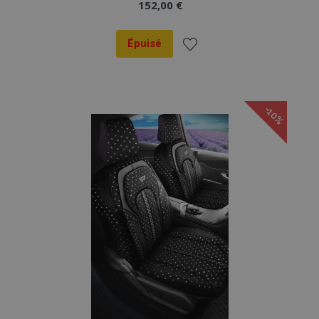
152,00 €
Épuisé
Ajouter
à la
-10%
liste
d'achats