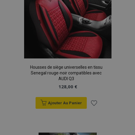
X-Magento-Vary
Adobe Inc.
min
www.vtvauto.eu
sec
Housses de siège universelles en tissu
Senegal rouge-noir compatibles avec
AUDI Q3
128,00 €
mage-messages
1 
Adobe Inc.
Ajouter Au Panier
www.vtvauto.eu
Ajouter
à la