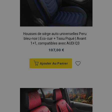
mage-cache-storage
1 
Adobe Inc.
www.vtvauto.eu
Housses de siège auto universelles Peru
bleu-noir | Eco-cuir + Tissu Piqué | Avant
1+1, compatibles avec AUDI Q3
107,00 €
CookieScriptConsent
1 
CookieScript
www.vtvauto.eu
Ajouter Au Panier
Ajouter
à la
liste
d'achats