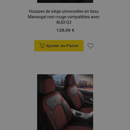
données sur les
sites à fort
Housses de siège universelles en tissu
trafic.
Manavgat noir-rouge compatibles avec
AUDI Q3
128,00 €
Ajouter Au Panier
Ajouter
à la
liste
d'achats