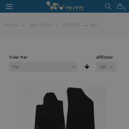
0
Accueil
Tapis De Sol
PEUGEOT
407
Trier Par
Afficher