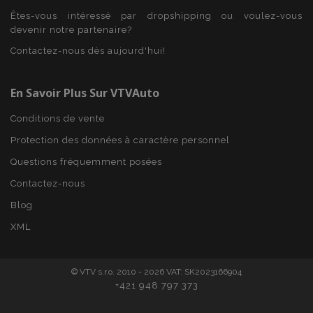
Êtes-vous intéressé par dropshipping ou voulez-vous
devenir notre partenaire?
product_data_storage
1 
Adobe Inc.
Contactez-nous dès aujourd'hui!
www.vtvauto.eu
Politique de
confidentialité de Google
En Savoir Plus Sur VTVAuto
Conditions de vente
Protection des données à caractère personnel
PHPSESSID
PHP.net
min
.vtvauto.eu
Questions fréquemment posées
sec
Contactez-nous
Blog
XML
© VTV s.r.o. 2010 - 2026 VAT: SK2023166904
+421 948 797 373