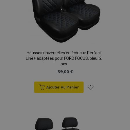
PHPSESSID
PHP.net
min
.vtvauto.eu
sec
Housses universelles en éco-cuir Perfect
Line+ adaptées pour FORD FOCUS, bleu, 2
pcs
39,00 €
Ajouter Au Panier
Ajouter
à la
liste