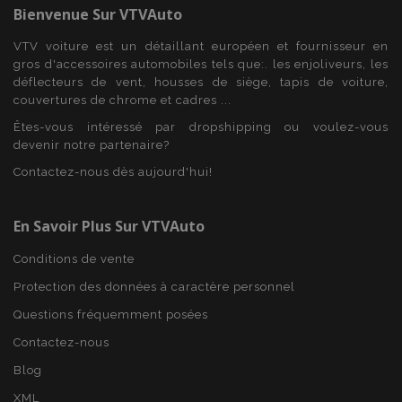
Bienvenue Sur
VTVAuto
VTV voiture est un détaillant européen et fournisseur en
gros d'accessoires automobiles tels que:. les enjoliveurs, les
déflecteurs de vent, housses de siège, tapis de voiture,
couvertures de chrome et cadres ...
Êtes-vous intéressé par dropshipping ou voulez-vous
devenir notre partenaire?
Contactez-nous dès aujourd'hui!
mage-messages
1 
Adobe Inc.
www.vtvauto.eu
En Savoir Plus Sur VTVAuto
Conditions de vente
Protection des données à caractère personnel
Questions fréquemment posées
Contactez-nous
Blog
XML