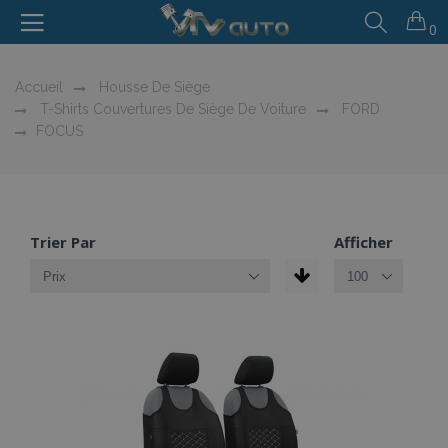
0
Accueil
Housse De Siège
T-Shirts Couvertures De Siège De Voiture
FORD
FOCUS
Trier Par
Afficher