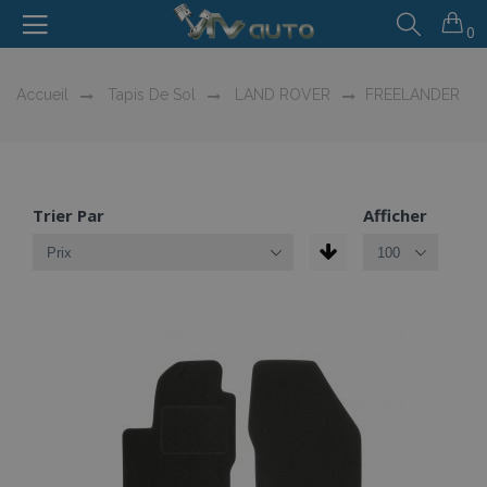
0
Accueil
Tapis De Sol
LAND ROVER
FREELANDER
Trier Par
Afficher