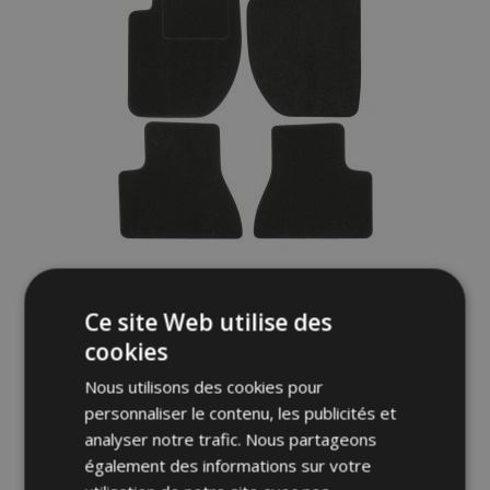
Tapis de voiture sur mesure en velours
pour Land Rover Freelander 1998 -2006 (4
Ce site Web utilise des
pièces)
cookies
30,95 €
Nous utilisons des cookies pour
personnaliser le contenu, les publicités et
Ajouter Au Panier
analyser notre trafic. Nous partageons
Ajouter
également des informations sur votre