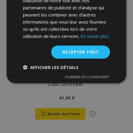
utilisation de notre site avec nos
à la
partenaires de publicité et d'analyse qui
liste
peuvent les combiner avec d'autres
informations que vous leur avez fournies
d'achats
ou qu'ils ont collectées lors de votre
utilisation de leurs services.
En savoir plus
ACCEPTER TOUT
AFFICHER LES DÉTAILS
POWERED BY COOKIESCRIPT
Tapis de voiture LAND ROVER Freelander
Strictement
Performance
Ciblage
nécessaires
2 2007-2016 4 pcs
41,95 €
Fonctionnalité
Ajouter Au Panier
Ajouter