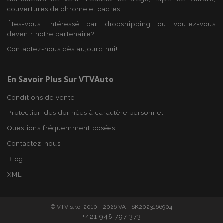
couvertures de chrome et cadres ...
Êtes-vous intéressé par dropshipping ou voulez-vous
devenir notre partenaire?
product_data_storage
1 
Adobe Inc.
www.vtvauto.eu
Contactez-nous dès aujourd'hui!
Politique de
confidentialité de Google
En Savoir Plus Sur VTVAuto
Conditions de vente
PHPSESSID
PHP.net
Protection des données à caractère personnel
min
.vtvauto.eu
Questions fréquemment posées
sec
Contactez-nous
Blog
XML
© VTV s.r.o. 2010 - 2026 VAT: SK2023166904
+421 948 797 373