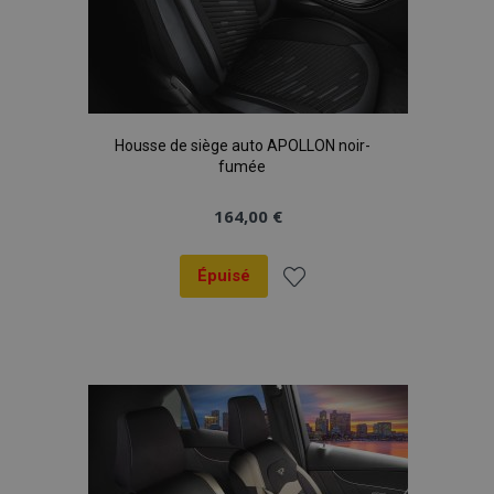
Housse de siège auto APOLLON noir-
fumée
164,00 €
Épuisé
Ajouter
à la
liste
d'achats