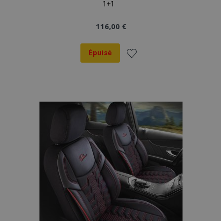
1+1
116,00 €
Épuisé
Ajouter
à la
liste
d'achats