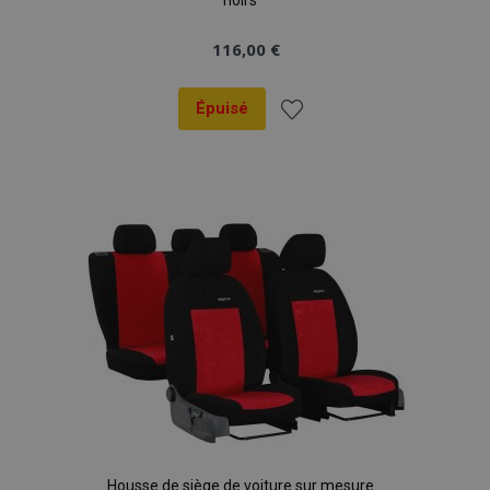
noirs
116,00 €
Épuisé
Ajouter
à la
liste
d'achats
Housse de siège de voiture sur mesure