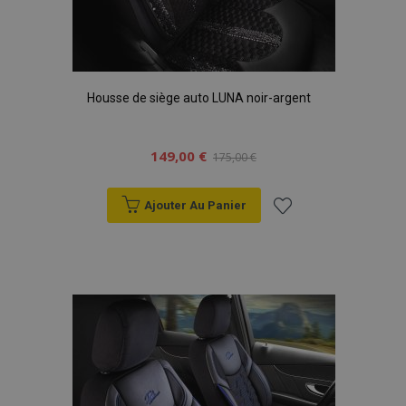
mage-cache-storage
1 
Adobe Inc.
www.vtvauto.eu
Housse de siège auto LUNA noir-argent
149,00 €
175,00 €
Ajouter Au Panier
CookieScriptConsent
1 
CookieScript
www.vtvauto.eu
Ajouter
à la
liste
d'achats