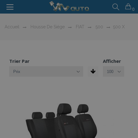
0
Accueil
Housse De Siège
FIAT
500
500 X
Trier Par
Afficher