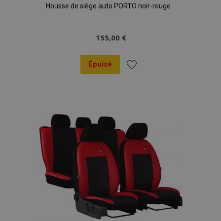
Housse de siège auto PORTO noir-rouge
données sur les
sites à fort
trafic.
155,00 €
Épuisé
Ajouter
à la
liste
d'achats