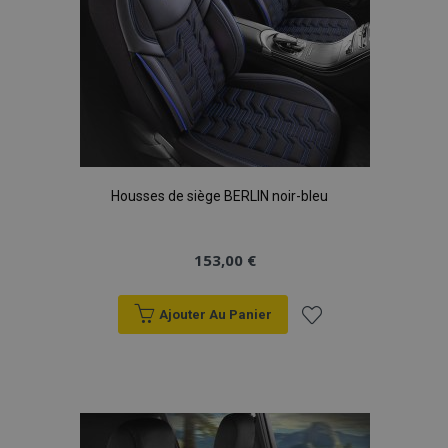
X-Magento-Vary
Adobe Inc.
min
www.vtvauto.eu
sec
Housses de siège BERLIN noir-bleu
153,00 €
Ajouter Au Panier
mage-messages
1 
Adobe Inc.
www.vtvauto.eu
Ajouter
à la
liste