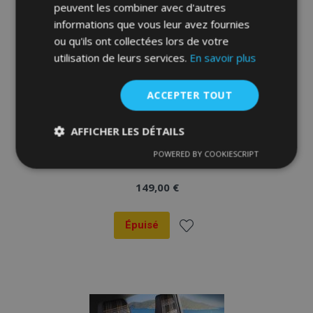
peuvent les combiner avec d'autres
informations que vous leur avez fournies
ou qu'ils ont collectées lors de votre
utilisation de leurs services.
En savoir plus
ACCEPTER TOUT
AFFICHER LES DÉTAILS
Housses de siège FETHIYE noir-blanc
POWERED BY COOKIESCRIPT
Strictement
Performance
Ciblage
nécessaires
149,00 €
Épuisé
Fonctionnalité
Ajouter
à la
liste