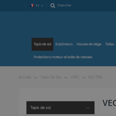
Chercher
Fr
Tapis de sol
Enjoliveurs
Housse de siège
Toiles
Protections moteur et boîte de vitesses
Accueil
Tapis De Sol
OPEL
VECTRA
VE
Tapis de sol