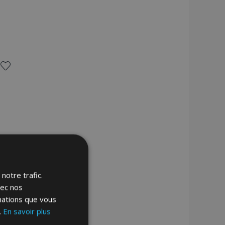
Ajouter
à la
liste
d'achats
notre trafic.
vec nos
rmations que vous
.
En savoir plus