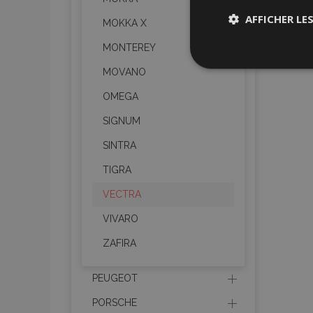
AFFICHER LE
MOKKA X
MONTEREY
Stricteme
nécessair
MOVANO
OMEGA
SIGNUM
SINTRA
TIGRA
VECTRA
Les cookies strictem
utilisateurs et la g
nécessaires.
VIVARO
ZAFIRA
Nom
mage-cache-sessi
PEUGEOT
PORSCHE