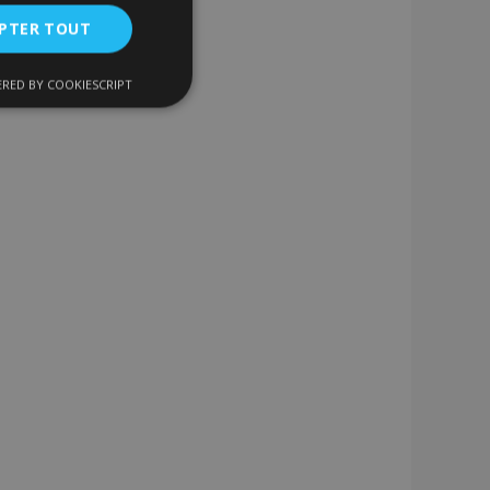
PTER TOUT
RED BY COOKIESCRIPT
nctionnalité
nnexion des
s strictement
enche le nettoyage
 Lorsque le cookie
on backend,
tockage local et
r true.