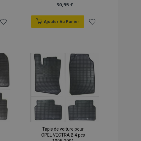
30,95 €
Ajouter Au Panier
Ajouter
Ajouter
à la
à la
liste
liste
d'achats
d'achats
Tapis de voiture pour
OPEL VECTRA B 4 pcs