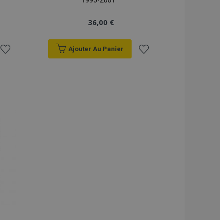
1995-2001
36,00 €
Ajouter Au Panier
Ajouter
Ajouter
à la
à la
liste
liste
d'achats
d'achats