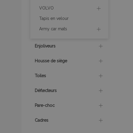
recently_compare
VOLVO
recently_compare
Tapis en velour
Army car mats
mage-cache-stor
Enjoliveurs
CookieScriptConse
Housse de siège
Toiles
X-Magento-Vary
Déflecteurs
Pare-choc
mage-messages
Cadres