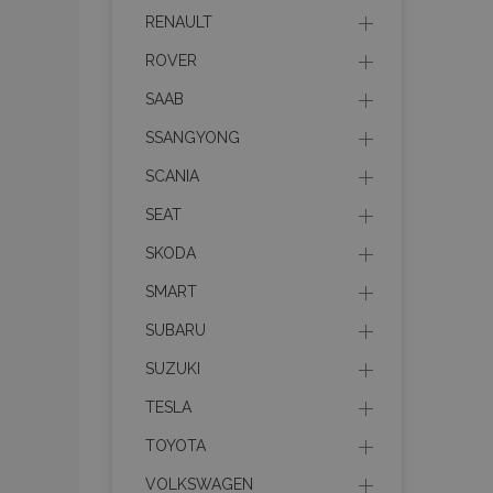
RENAULT
product_data_sto
ROVER
PHPSESSID
SAAB
SSANGYONG
SCANIA
SEAT
mage-translation-f
SKODA
SMART
section_data_ids
SUBARU
SUZUKI
recently_viewed_p
TESLA
TOYOTA
recently_viewed_p
VOLKSWAGEN