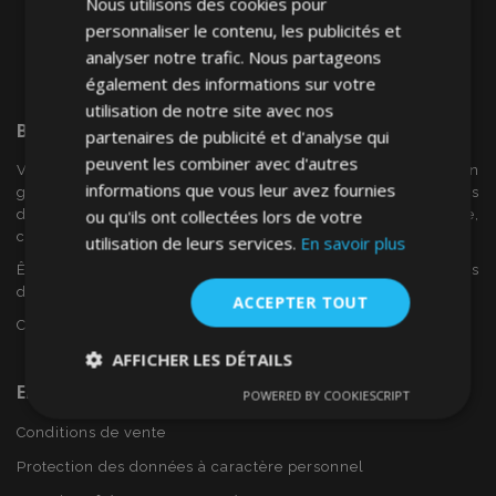
Nous utilisons des cookies pour
personnaliser le contenu, les publicités et
analyser notre trafic. Nous partageons
également des informations sur votre
utilisation de notre site avec nos
Bienvenue Sur
VTVAuto
partenaires de publicité et d'analyse qui
peuvent les combiner avec d'autres
VTV voiture est un détaillant européen et fournisseur en
informations que vous leur avez fournies
gros d'accessoires automobiles tels que:. les enjoliveurs, les
ou qu'ils ont collectées lors de votre
déflecteurs de vent, housses de siège, tapis de voiture,
couvertures de chrome et cadres ...
utilisation de leurs services.
En savoir plus
Êtes-vous intéressé par dropshipping ou voulez-vous
devenir notre partenaire?
ACCEPTER TOUT
Contactez-nous dès aujourd'hui!
AFFICHER LES DÉTAILS
En Savoir Plus Sur VTVAuto
POWERED BY COOKIESCRIPT
Strictement
Performance
Ciblage
nécessaires
Conditions de vente
Protection des données à caractère personnel