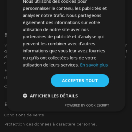
Nous utilisons des cookies pour
personnaliser le contenu, les publicités et
analyser notre trafic. Nous partageons
également des informations sur votre
utilisation de notre site avec nos
Bienvenue Sur
VTVAuto
partenaires de publicité et d'analyse qui
peuvent les combiner avec d'autres
VTV voiture est un détaillant européen et fournisseur en
informations que vous leur avez fournies
gros d'accessoires automobiles tels que:. les enjoliveurs, les
ou qu'ils ont collectées lors de votre
déflecteurs de vent, housses de siège, tapis de voiture,
couvertures de chrome et cadres ...
utilisation de leurs services.
En savoir plus
Êtes-vous intéressé par dropshipping ou voulez-vous
devenir notre partenaire?
ACCEPTER TOUT
Contactez-nous dès aujourd'hui!
AFFICHER LES DÉTAILS
En Savoir Plus Sur VTVAuto
POWERED BY COOKIESCRIPT
Strictement
Performance
Ciblage
nécessaires
Conditions de vente
Protection des données à caractère personnel