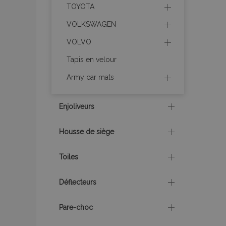
TOYOTA
VOLKSWAGEN
product_data_sto
VOLVO
PHPSESSID
Tapis en velour
Army car mats
Enjoliveurs
mage-translation-f
Housse de siège
Toiles
section_data_ids
Déflecteurs
recently_viewed_p
Pare-choc
recently_viewed_p