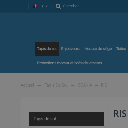
Chercher
Fr
Tapis de sol
Enjoliveurs
Housse de siège
Toiles
Protections moteur et boîte de vitesses
Accueil
Tapis De Sol
SCANIA
RiS
RIS
Tapis de sol