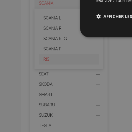
leur avez fournies
SCANIA
AFFICHER LE
SCANIA L
SCANIA R
Stricteme
nécessair
SCANIA R, G
SCANIA P
RiS
SEAT
SKODA
Les cookies strictem
SMART
utilisateurs et la g
nécessaires.
SUBARU
Nom
SUZUKI
mage-cache-sessi
TESLA