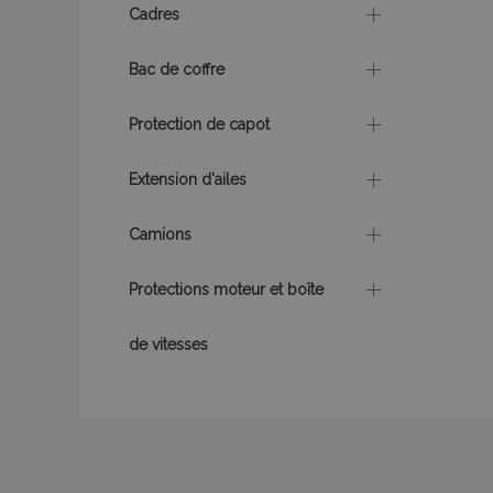
Cadres
recently_compare
Bac de coffre
recently_compare
Protection de capot
mage-cache-stor
Extension d'ailes
CookieScriptConse
Camions
Protections moteur et boîte
X-Magento-Vary
de vitesses
mage-messages