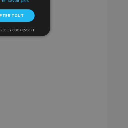
.
En savoir plus
PTER TOUT
RED BY COOKIESCRIPT
nctionnalité
nnexion des
s strictement
enche le nettoyage
 Lorsque le cookie
on backend,