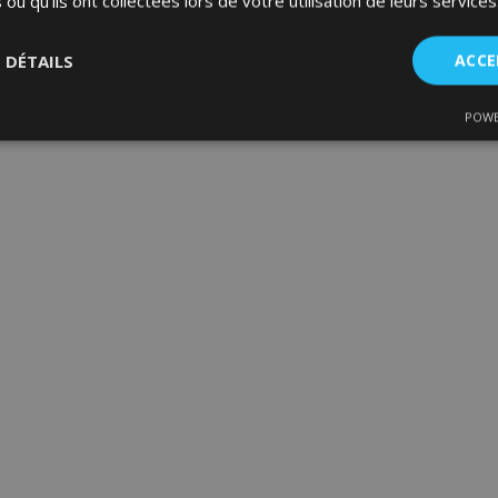
 ou qu'ils ont collectées lors de votre utilisation de leurs services
S DÉTAILS
ACCE
POWE
nt
Performance
Ciblage
Fo
es
Strictement nécessaires
Performance
Ciblage
Fonctionnalité
ent nécessaires habilitent des fonctionnalités de base du site Web telles que la co
estion des comptes. Le site Web ne peut pas être utilisé correctement sans les cookie
Fournisseur
/
Expiration
Description
Domaine
d
1 jour
La valeur de ce cookie décl
Adobe Inc.
du stockage du cache local.
www.vtvauto.eu
est supprimé par l'applicati