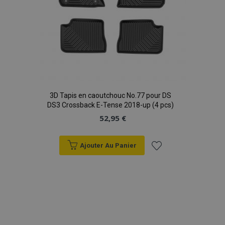
product_data_storage
1 
Adobe Inc.
www.vtvauto.eu
Politique de
confidentialité de Google
PHPSESSID
PHP.net
min
.vtvauto.eu
3D Tapis en caoutchouc No.77 pour DS
DS3 Crossback E-Tense 2018-up (4 pcs)
sec
52,95 €
Ajouter Au Panier
Ajouter
à la
liste
d'achats