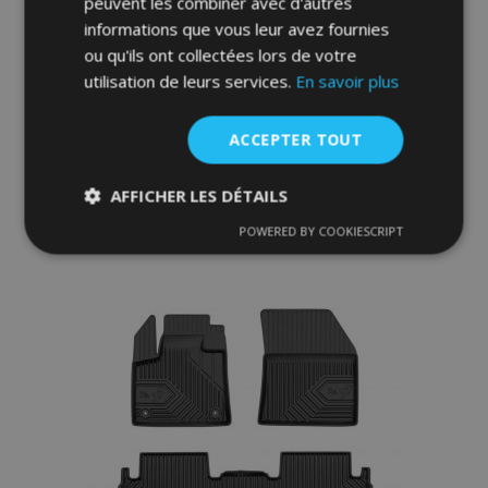
peuvent les combiner avec d'autres
informations que vous leur avez fournies
ou qu'ils ont collectées lors de votre
3D Tapis en caoutchouc No.77 pour DS
DS7 Crossback E-Tense 2019-up (4 pcs)
utilisation de leurs services.
En savoir plus
52,95 €
ACCEPTER TOUT
Ajouter Au Panier
AFFICHER LES DÉTAILS
Ajouter
POWERED BY COOKIESCRIPT
Strictement
Performance
Ciblage
à la
nécessaires
liste
d'achats
Fonctionnalité