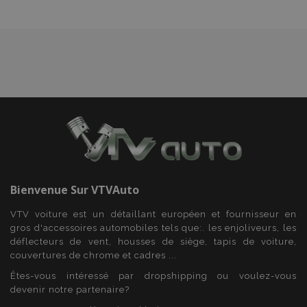
mage-translation-file-version
Ses
Adobe Inc.
www.vtvauto.eu
Bienvenue Sur
VTVAuto
VTV voiture est un détaillant européen et fournisseur en
section_data_ids
1 
Adobe Inc.
gros d'accessoires automobiles tels que:. les enjoliveurs, les
www.vtvauto.eu
déflecteurs de vent, housses de siège, tapis de voiture,
couvertures de chrome et cadres ...
Êtes-vous intéressé par dropshipping ou voulez-vous
devenir notre partenaire?