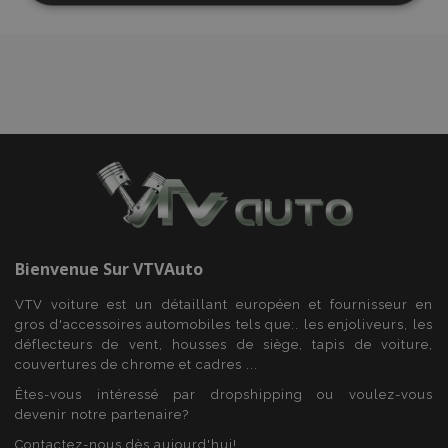
nécessaires
Fonctionnalité
Strictement nécessaires
Performance
Ciblage
Fonctionnalité
Bienvenue Sur
VTVAuto
Les cookies strictement nécessaires habilitent des
VTV voiture est un détaillant européen et fournisseur en
fonctionnalités de base du site Web telles que la
connexion des utilisateurs et la gestion des
gros d'accessoires automobiles tels que:. les enjoliveurs, les
comptes. Le site Web ne peut pas être utilisé
déflecteurs de vent, housses de siège, tapis de voiture,
correctement sans les cookies strictement
couvertures de chrome et cadres ...
nécessaires.
Êtes-vous intéressé par dropshipping ou voulez-vous
Fournisseur
/
Nom
Expi
devenir notre partenaire?
Domaine
Contactez-nous dès aujourd'hui!
mage-cache-sessid
1 