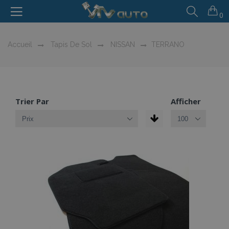
0
Accueil
Tapis De Sol
NISSAN
TERRANO
Trier Par
Afficher