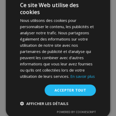
Ce site Web utilise des
cookies
Nous utilisons des cookies pour
personnaliser le contenu, les publicités et
analyser notre trafic. Nous partageons
également des informations sur votre
Tapis de voiture sur mesure en velours
utilisation de notre site avec nos
pour Nissan Terrano I 1987-1993 (4
partenaires de publicité et d'analyse qui
pièces)
peuvent les combiner avec d'autres
30,95 €
informations que vous leur avez fournies
ou qu'ils ont collectées lors de votre
Ajouter Au Panier
utilisation de leurs services.
En savoir plus
Ajouter
ACCEPTER TOUT
à la
liste
AFFICHER LES DÉTAILS
d'achats
POWERED BY COOKIESCRIPT
Strictement
Performance
Ciblage