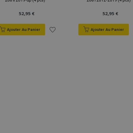
208 II 2019-up (4 pcs)
208 I 2012-2019 (4 pcs)
52,95 €
52,95 €
Ajouter Au Panier
Ajouter Au Panier
Ajouter
à la
liste
d'achats