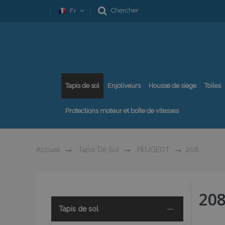
Chercher
Fr
Tapis de sol
Enjoliveurs
Housse de siège
Toiles
Protections moteur et boîte de vitesses
Accueil
Tapis De Sol
PEUGEOT
208
20
Tapis de sol