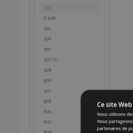
208
E-208
301
306
307
307 CC
308
406
407
508
Ce site Web 
605
Nous utilisons des
Nous partageons é
607
partenaires de pu
806