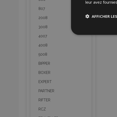
leur avez fournies
807
AFFICHER LE
2008
3008
Stricteme
nécessair
4007
4008
5008
BIPPER
BOXER
EXPERT
Les cookies strictem
utilisateurs et la g
nécessaires.
PARTNER
RIFTER
Nom
RCZ
mage-cache-sessi