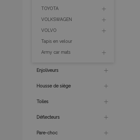
TOYOTA
recently_compare
VOLKSWAGEN
recently_compare
VOLVO
Tapis en velour
mage-cache-stor
Army car mats
CookieScriptConse
Enjoliveurs
Housse de siège
X-Magento-Vary
Toiles
Déflecteurs
mage-messages
Pare-choc