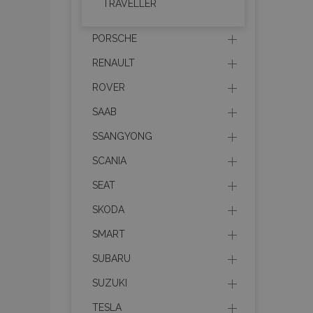
TRAVELLER
PORSCHE
product_data_sto
RENAULT
PHPSESSID
ROVER
SAAB
SSANGYONG
SCANIA
mage-translation-f
SEAT
SKODA
section_data_ids
SMART
SUBARU
recently_viewed_p
SUZUKI
TESLA
recently_viewed_p