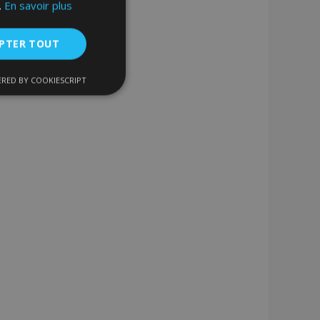
.
En savoir plus
PTER TOUT
RED BY COOKIESCRIPT
nctionnalité
nnexion des
s strictement
enche le nettoyage
 Lorsque le cookie