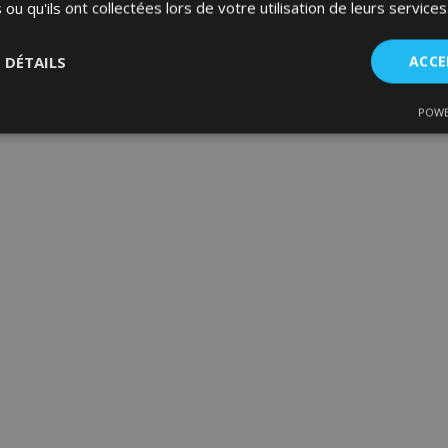
 ou qu'ils ont collectées lors de votre utilisation de leurs services
S DÉTAILS
ACCE
POWE
nt
Performance
Ciblage
Fo
es
Strictement nécessaires
Performance
Ciblage
Fonctionnalité
ent nécessaires habilitent des fonctionnalités de base du site Web telles que la co
estion des comptes. Le site Web ne peut pas être utilisé correctement sans les cookie
Fournisseur
/
Expiration
Description
Domaine
d
1 jour
La valeur de ce cookie décl
Adobe Inc.
du stockage du cache local.
www.vtvauto.eu