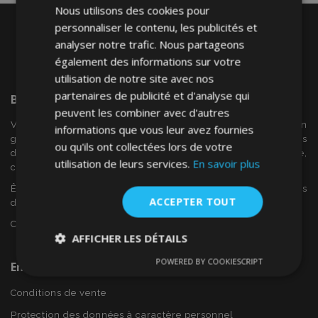
Nous utilisons des cookies pour
personnaliser le contenu, les publicités et
analyser notre trafic. Nous partageons
également des informations sur votre
utilisation de notre site avec nos
partenaires de publicité et d'analyse qui
Bienvenue Sur
VTVAuto
peuvent les combiner avec d'autres
VTV voiture est un détaillant européen et fournisseur en
informations que vous leur avez fournies
gros d'accessoires automobiles tels que:. les enjoliveurs, les
ou qu'ils ont collectées lors de votre
déflecteurs de vent, housses de siège, tapis de voiture,
utilisation de leurs services.
En savoir plus
couvertures de chrome et cadres ...
Êtes-vous intéressé par dropshipping ou voulez-vous
ACCEPTER TOUT
devenir notre partenaire?
Contactez-nous dès aujourd'hui!
AFFICHER LES DÉTAILS
POWERED BY COOKIESCRIPT
En Savoir Plus Sur VTVAuto
Strictement
Performance
Ciblage
nécessaires
Conditions de vente
Protection des données à caractère personnel