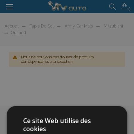
0
Accueil
Tapis De Sol
Army Car Mats
Mitsubishi
Outland
Nous ne pouvons pas trouver de produits
correspondants à la sélection.
Ce site Web utilise des
cookies