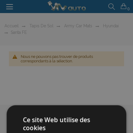
0
Accueil
Tapis De Sol
Army Car Mats
Hyundai
Santa FE
Nous ne pouvons pas trouver de produits
correspondants à la sélection.
Ce site Web utilise des
cookies