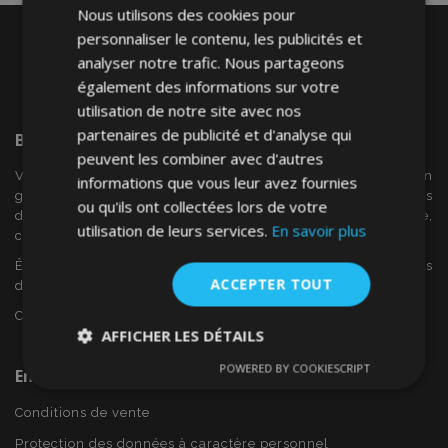
Nous utilisons des cookies pour
personnaliser le contenu, les publicités et
analyser notre trafic. Nous partageons
également des informations sur votre
utilisation de notre site avec nos
partenaires de publicité et d'analyse qui
Bienvenue Sur
VTVAuto
peuvent les combiner avec d'autres
VTV voiture est un détaillant européen et fournisseur en
informations que vous leur avez fournies
gros d'accessoires automobiles tels que:. les enjoliveurs, les
ou qu'ils ont collectées lors de votre
déflecteurs de vent, housses de siège, tapis de voiture,
utilisation de leurs services.
En savoir plus
couvertures de chrome et cadres ...
Êtes-vous intéressé par dropshipping ou voulez-vous
ACCEPTER TOUT
devenir notre partenaire?
Contactez-nous dès aujourd'hui!
AFFICHER LES DÉTAILS
POWERED BY COOKIESCRIPT
En Savoir Plus Sur VTVAuto
Strictement
Performance
Ciblage
nécessaires
Conditions de vente
Protection des données à caractère personnel