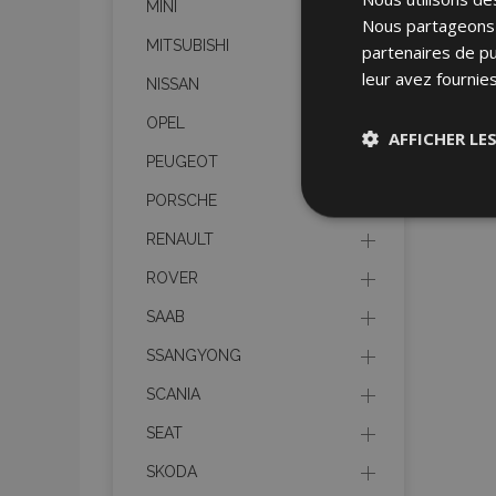
MINI
Nous partageons é
MITSUBISHI
partenaires de pu
leur avez fournies
NISSAN
OPEL
AFFICHER LE
PEUGEOT
PORSCHE
Stricteme
nécessair
RENAULT
ROVER
SAAB
SSANGYONG
SCANIA
Les cookies strictem
SEAT
utilisateurs et la g
nécessaires.
SKODA