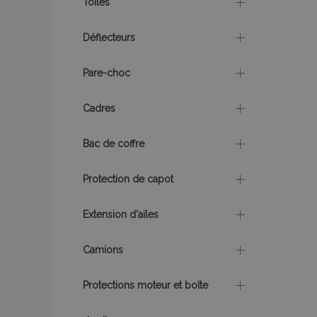
Toiles
recently_viewed_p
Déflecteurs
recently_viewed_p
Pare-choc
recently_compare
Cadres
recently_compare
Bac de coffre
mage-cache-stor
Protection de capot
CookieScriptConse
Extension d'ailes
Camions
X-Magento-Vary
Protections moteur et boîte