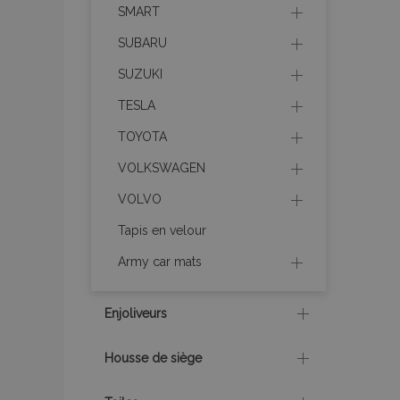
Nom
SMART
mage-cache-sessi
SUBARU
SUZUKI
TESLA
product_data_sto
TOYOTA
PHPSESSID
VOLKSWAGEN
VOLVO
Tapis en velour
Army car mats
mage-translation-f
Enjoliveurs
section_data_ids
Housse de siège