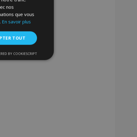
vec nos
rmations que vous
.
En savoir plus
PTER TOUT
RED BY COOKIESCRIPT
nctionnalité
nnexion des
s strictement