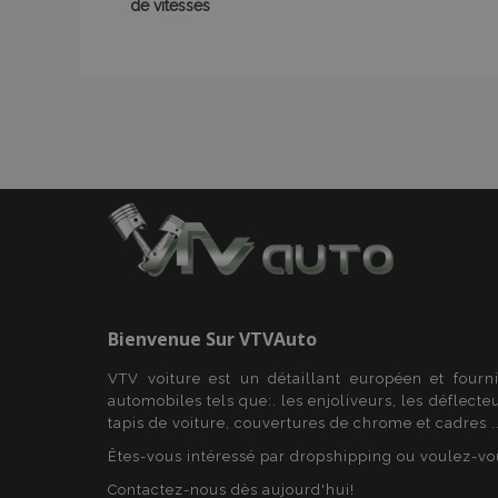
de vitesses
mage-messages
Nom
Nom
Four
Nom
Dom
_ga
form_key
_gcl_au
Goo
.vtv
mage-translation-
storage
test_cookie
Goo
Bienvenue Sur
VTVAuto
.dou
mage-cache-
_gid
storage-section-
VTV voiture est un détaillant européen et fourn
invalidation
_fbp
Met
automobiles tels que:. les enjoliveurs, les déflecte
form_key
Inc.
tapis de voiture, couvertures de chrome et cadres ..
_ga_7E5BGE7T5J
.vtv
Êtes-vous intéressé par dropshipping ou voulez-vo
IDE
Goo
_gat
.dou
Contactez-nous dès aujourd'hui!