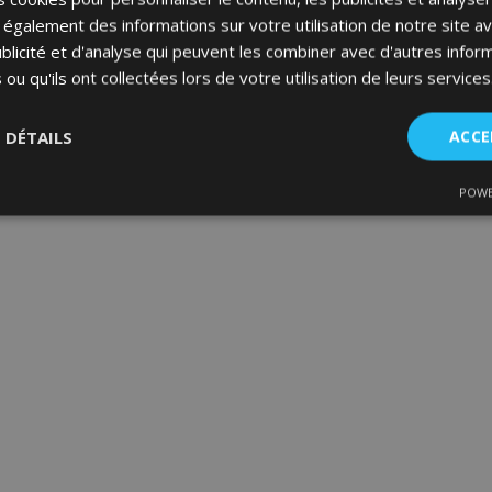
galement des informations sur votre utilisation de notre site a
blicité et d'analyse qui peuvent les combiner avec d'autres info
 ou qu'ils ont collectées lors de votre utilisation de leurs services
S DÉTAILS
ACCE
POWE
nt
Performance
Ciblage
Fo
es
Strictement nécessaires
Performance
Ciblage
Fonctionnalité
ent nécessaires habilitent des fonctionnalités de base du site Web telles que la co
estion des comptes. Le site Web ne peut pas être utilisé correctement sans les cookie
Fournisseur
/