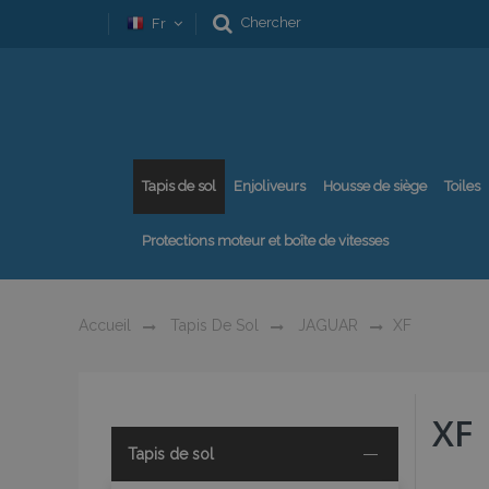
Chercher
Fr
Tapis de sol
Enjoliveurs
Housse de siège
Toiles
Protections moteur et boîte de vitesses
Accueil
Tapis De Sol
JAGUAR
XF
XF
Tapis de sol