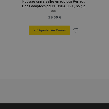
Housses universelles en éco-cuir Perfect
Line+ adaptées pour HONDA CIVIC, noir, 2
pcs
39,00 €
Ajouter Au Panier
Ajouter
à la
liste
d'achats
mage-translation-file-version
Ses
Adobe Inc.
www.vtvauto.eu