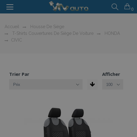
0
Accueil
Housse De Siège
T-Shirts Couvertures De Siège De Voiture
HONDA
CIVIC
Trier Par
Afficher