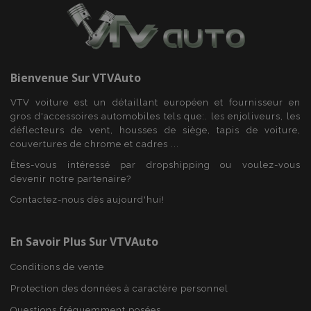
section_data_ids
1 
Adobe Inc.
www.vtvauto.eu
Bienvenue Sur
VTVAuto
VTV voiture est un détaillant européen et fournisseur en
gros d'accessoires automobiles tels que:. les enjoliveurs, les
déflecteurs de vent, housses de siège, tapis de voiture,
recently_viewed_product
1 
Adobe Inc.
couvertures de chrome et cadres ...
www.vtvauto.eu
Êtes-vous intéressé par dropshipping ou voulez-vous
devenir notre partenaire?
Contactez-nous dès aujourd'hui!
recently_viewed_product_previous
1 
Adobe Inc.
www.vtvauto.eu
En Savoir Plus Sur VTVAuto
Conditions de vente
Protection des données à caractère personnel
recently_compared_product
1 
Questions fréquemment posées
Adobe Inc.