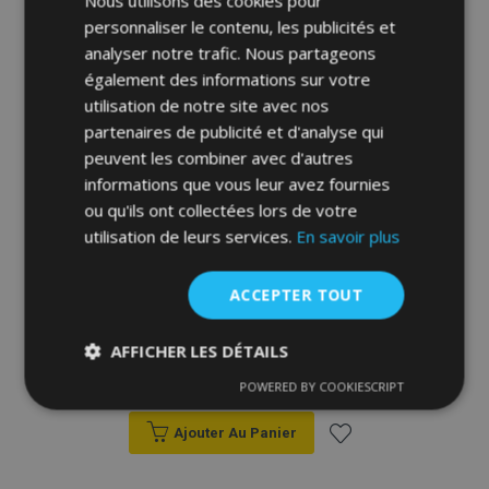
Nous utilisons des cookies pour
d'achats
personnaliser le contenu, les publicités et
analyser notre trafic. Nous partageons
également des informations sur votre
utilisation de notre site avec nos
partenaires de publicité et d'analyse qui
peuvent les combiner avec d'autres
informations que vous leur avez fournies
ou qu'ils ont collectées lors de votre
utilisation de leurs services.
En savoir plus
ACCEPTER TOUT
Housses universelles en éco-cuir Perfect
Line+ adaptées pour HONDA CIVIC, rouge,
2 pcs
AFFICHER LES DÉTAILS
39,00 €
POWERED BY COOKIESCRIPT
Strictement
Performance
Ciblage
nécessaires
Ajouter Au Panier
Ajouter