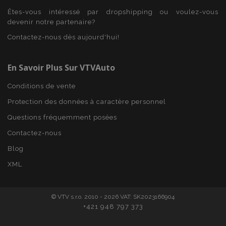
Êtes-vous intéressé par dropshipping ou voulez-vous
CookieScriptConsent
1 
CookieScript
devenir notre partenaire?
www.vtvauto.eu
Contactez-nous dès aujourd'hui!
En Savoir Plus Sur VTVAuto
Conditions de vente
Protection des données à caractère personnel
Questions fréquemment posées
Contactez-nous
X-Magento-Vary
Adobe Inc.
Blog
min
www.vtvauto.eu
XML
sec
© VTV s.r.o. 2010 - 2026 VAT: SK2023166904
+421 948 797 373