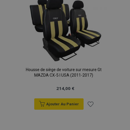
liste
d'achats
section_data_ids
1 
Adobe Inc.
www.vtvauto.eu
Housse de siège de voiture sur mesure Gt
MAZDA CX-5 I USA (2011-2017)
214,00 €
recently_viewed_product
1 
Adobe Inc.
www.vtvauto.eu
Ajouter Au Panier
Ajouter
à la
recently_viewed_product_previous
1 
Adobe Inc.