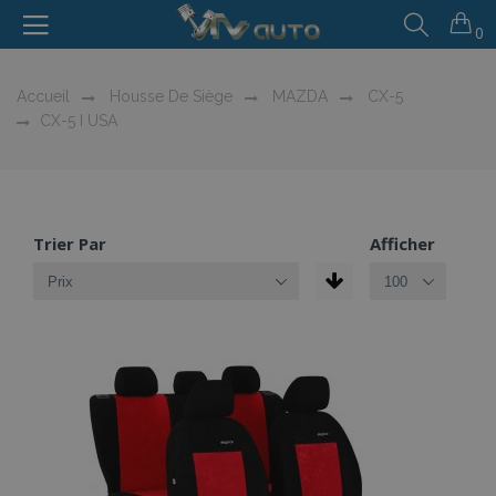
0
Accueil
Housse De Siège
MAZDA
CX-5
CX-5 I USA
Trier Par
Afficher