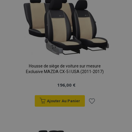
sec
d'achats
Housse de siège de voiture sur mesure
Exclusive MAZDA CX-5 I USA (2011-2017)
196,00 €
Ajouter Au Panier
Ajouter
mage-translation-file-version
Ses
Adobe Inc.
à la
www.vtvauto.eu