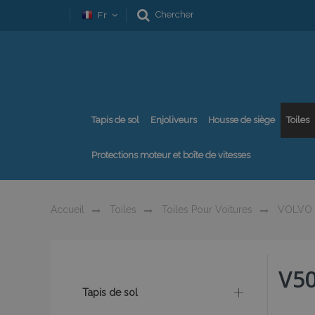
Chercher
Fr
Tapis de sol
Enjoliveurs
Housse de siège
Toiles
Protections moteur et boîte de vitesses
Accueil
Toiles
Toiles Pour Voitures
VOLVO
V5
Tapis de sol