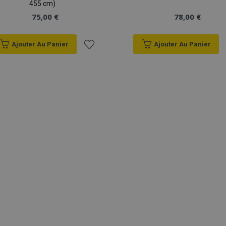
455 cm)
75,00 €
78,00 €
Ajouter Au Panier
Ajouter Au Panier
Ajouter
à la
liste
d'achats