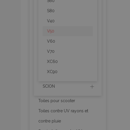
recently_viewed_p
S60
S80
recently_compare
V40
recently_compare
V50
V60
mage-cache-stor
V70
XC60
CookieScriptConse
XC90
SCION
X-Magento-Vary
Toiles pour scooter
Toiles contre UV rayons et
mage-messages
contre pluie