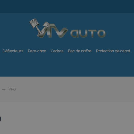
Déflecteurs
Pare-choc
Cadres
Bac de coffre
Protection de capot
V50
0