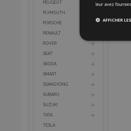
PEUGEOT
leur avez fournies
PLYMOUTH
AFFICHER LE
PORSCHE
RENAULT
Stricteme
nécessair
ROVER
SEAT
SKODA
SMART
SSANGYONG
Les cookies strictem
SUBARU
utilisateurs et la g
nécessaires.
SUZUKI
Nom
TATA
TESLA
mage-cache-sessi