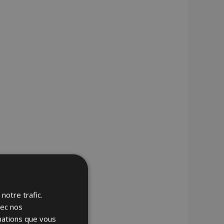
notre trafic.
vec nos
rmations que vous