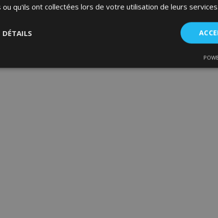
 ou qu'ils ont collectées lors de votre utilisation de leurs services
S DÉTAILS
ACCE
POWE
nt
Performance
Ciblage
Fo
es
Strictement nécessaires
Performance
Ciblage
Fonctionnalité
ent nécessaires habilitent des fonctionnalités de base du site Web telles que la co
estion des comptes. Le site Web ne peut pas être utilisé correctement sans les cookie
Fournisseur
/
Expiration
Description
Domaine
d
1 jour
La valeur de ce cookie décl
Adobe Inc.
du stockage du cache local.
www.vtvauto.eu