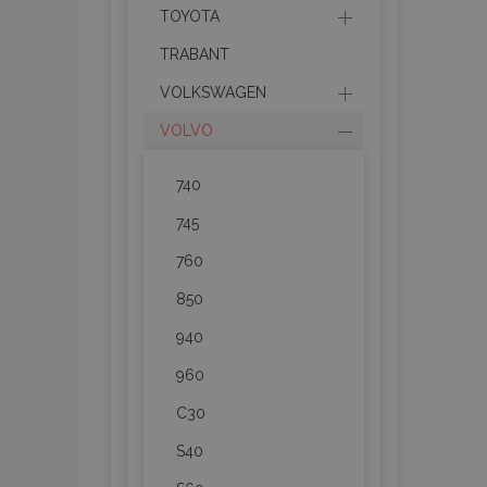
TOYOTA
TRABANT
product_data_sto
VOLKSWAGEN
VOLVO
PHPSESSID
740
745
760
mage-translation-f
850
940
section_data_ids
960
C30
recently_viewed_p
S40