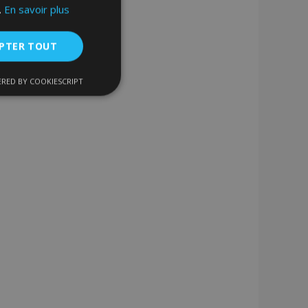
.
En savoir plus
PTER TOUT
RED BY COOKIESCRIPT
nctionnalité
nnexion des
s strictement
enche le nettoyage
 Lorsque le cookie