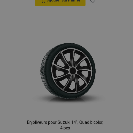
Ajouter Au Panier
Ajouter
à la
liste
d'achats
Enjoliveurs pour Suzuki 14", Quad bicolor,
4 pcs