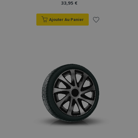
33,95 €
Ajouter Au Panier
Ajouter
à la
liste
d'achats