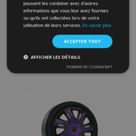
peuvent les combiner avec d'autres
informations que vous leur avez fournies
ou qu'ils ont collectées lors de votre
utilisation de leurs services.
En savoir plus
Enjoliveurs pour SUZUKI 14", STRONG
DUOCOLOR 4 pcs
33,95 €
ACCEPTER TOUT
AFFICHER LES DÉTAILS
Ajouter Au Panier
POWERED BY COOKIESCRIPT
Ajouter
Strictement
Performance
Ciblage
nécessaires
à la
liste
Fonctionnalité
d'achats