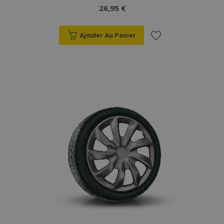
26,95 €
Ajouter Au Panier
Ajouter
à la
liste
d'achats