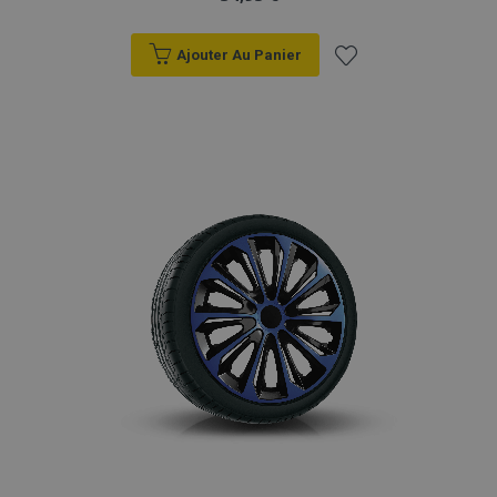
Ajouter Au Panier
Ajouter
à la
liste
d'achats