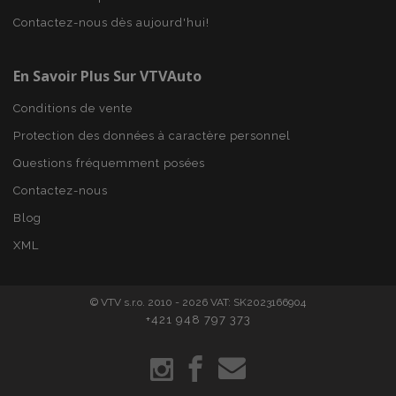
Strictement nécessaires
Performance
Contactez-nous dès aujourd'hui!
Ciblage
Fonctionnalité
En Savoir Plus Sur VTVAuto
Les cookies strictement nécessaires habilitent des
fonctionnalités de base du site Web telles que la
connexion des utilisateurs et la gestion des
Conditions de vente
comptes. Le site Web ne peut pas être utilisé
correctement sans les cookies strictement
Protection des données à caractère personnel
nécessaires.
Questions fréquemment posées
Fournisseur
/
Nom
Expi
Domaine
Contactez-nous
mage-cache-sessid
1 
Adobe Inc.
Blog
www.vtvauto.eu
XML
© VTV s.r.o. 2010 - 2026 VAT: SK2023166904
+421 948 797 373