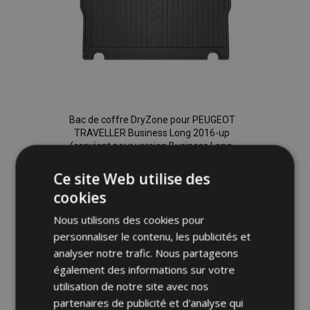
Bac de coffre DryZone pour PEUGEOT
TRAVELLER Business Long 2016-up
(convient pour version Business Long,
3.rangée de sièges non divisée )
Ce site Web utilise des
36,95 €
cookies
Ajouter Au Panier
Nous utilisons des cookies pour
personnaliser le contenu, les publicités et
Ajouter
analyser notre trafic. Nous partageons
à la
également des informations sur votre
utilisation de notre site avec nos
liste
partenaires de publicité et d'analyse qui