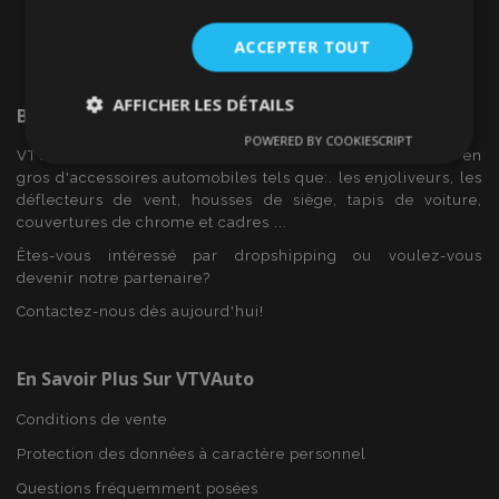
ACCEPTER TOUT
AFFICHER LES DÉTAILS
Bienvenue Sur
VTVAuto
POWERED BY COOKIESCRIPT
Strictement
Performance
Ciblage
VTV voiture est un détaillant européen et fournisseur en
nécessaires
gros d'accessoires automobiles tels que:. les enjoliveurs, les
déflecteurs de vent, housses de siège, tapis de voiture,
couvertures de chrome et cadres ...
Fonctionnalité
Êtes-vous intéressé par dropshipping ou voulez-vous
devenir notre partenaire?
Contactez-nous dès aujourd'hui!
En Savoir Plus Sur VTVAuto
Strictement nécessaires
Performance
Conditions de vente
Ciblage
Fonctionnalité
Protection des données à caractère personnel
Les cookies strictement nécessaires habilitent des
Questions fréquemment posées