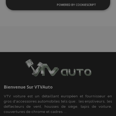
liste
POWERED BY COOKIESCRIPT
Strictement
Performance
Ciblage
nécessaires
d'achats
Fonctionnalité
Strictement nécessaires
Performance
Ciblage
Fonctionnalité
Les cookies strictement nécessaires habilitent des
Bienvenue Sur
VTVAuto
fonctionnalités de base du site Web telles que la
connexion des utilisateurs et la gestion des
VTV voiture est un détaillant européen et fournisseur en
comptes. Le site Web ne peut pas être utilisé
correctement sans les cookies strictement
gros d'accessoires automobiles tels que:. les enjoliveurs, les
nécessaires.
déflecteurs de vent, housses de siège, tapis de voiture,
couvertures de chrome et cadres ...
Fournisseur
/
Nom
Expi