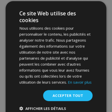
d'achats
Ce site Web utilise des
cookies
Nous utilisons des cookies pour
personnaliser le contenu, les publicités et
analyser notre trafic. Nous partageons
également des informations sur votre
utilisation de notre site avec nos
partenaires de publicité et d'analyse qui
Toile pour voiture MOBILE GARAGE sedan
Jaguar XF 472-500 cm
peuvent les combiner avec d'autres
informations que vous leur avez fournies
83,00 €
ou qu'ils ont collectées lors de votre
utilisation de leurs services.
En savoir plus
Ajouter Au Panier
ACCEPTER TOUT
Ajouter
à la
AFFICHER LES DÉTAILS