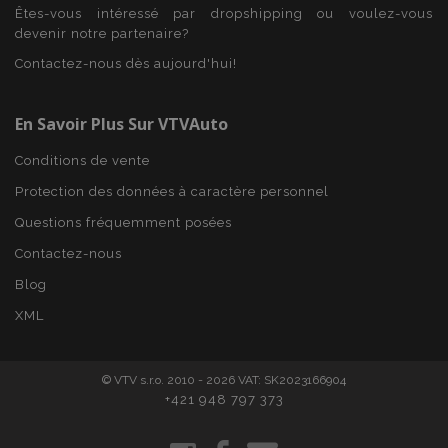
Domaine
Êtes-vous intéressé par dropshipping ou voulez-vous
mage-cache-sessid
1 
devenir notre partenaire?
Adobe Inc.
www.vtvauto.eu
Contactez-nous dès aujourd'hui!
En Savoir Plus Sur VTVAuto
Conditions de vente
Protection des données à caractère personnel
Questions fréquemment posées
Contactez-nous
Blog
product_data_storage
1 
Adobe Inc.
www.vtvauto.eu
Politique de
XML
confidentialité de Google
© VTV s.r.o. 2010 - 2026 VAT: SK2023166904
+421 948 797 373
PHPSESSID
PHP.net
min
.vtvauto.eu