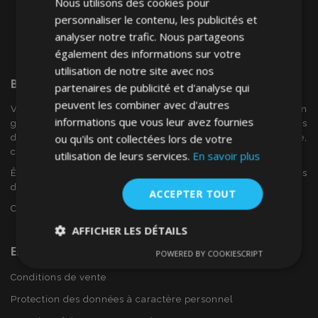
Nous utilisons des cookies pour
personnaliser le contenu, les publicités et
analyser notre trafic. Nous partageons
également des informations sur votre
utilisation de notre site avec nos
Bienvenue Sur
VTVAuto
partenaires de publicité et d'analyse qui
peuvent les combiner avec d'autres
VTV voiture est un détaillant européen et fournisseur en
informations que vous leur avez fournies
gros d'accessoires automobiles tels que:. les enjoliveurs, les
ou qu'ils ont collectées lors de votre
déflecteurs de vent, housses de siège, tapis de voiture,
couvertures de chrome et cadres ...
utilisation de leurs services.
En savoir plus
Êtes-vous intéressé par dropshipping ou voulez-vous
devenir notre partenaire?
ACCEPTER TOUT
Contactez-nous dès aujourd'hui!
AFFICHER LES DÉTAILS
En Savoir Plus Sur VTVAuto
POWERED BY COOKIESCRIPT
Strictement
Performance
Ciblage
nécessaires
Conditions de vente
Protection des données à caractère personnel