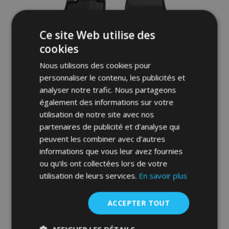
Ce site Web utilise des
cookies
Nous utilisons des cookies pour
personnaliser le contenu, les publicités et
analyser notre trafic. Nous partageons
également des informations sur votre
utilisation de notre site avec nos
partenaires de publicité et d'analyse qui
3D Tapis en caoutchouc No.77 pour KIA
peuvent les combiner avec d'autres
STINGER (ne convient pas sur 4x4) 2017-
informations que vous leur avez fournies
up (4 pcs)
ou qu'ils ont collectées lors de votre
52,95 €
utilisation de leurs services.
En savoir plus
Ajouter Au Panier
ACCEPTER TOUT
Ajouter