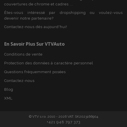
Fournisseur
/
Nom
Expi
couvertures de chrome et cadres ...
Domaine
Êtes-vous intéressé par dropshipping ou voulez-vous
mage-cache-sessid
1 
Adobe Inc.
www.vtvauto.eu
devenir notre partenaire?
Contactez-nous dès aujourd'hui!
En Savoir Plus Sur VTVAuto
Conditions de vente
Protection des données à caractère personnel
Questions fréquemment posées
Contactez-nous
product_data_storage
1 
Adobe Inc.
Blog
www.vtvauto.eu
Politique de
XML
confidentialité de Google
© VTV s.r.o. 2010 - 2026 VAT: SK2023166904
+421 948 797 373
PHPSESSID
PHP.net