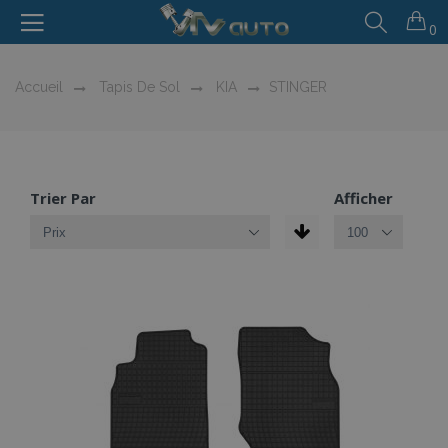
0
Accueil
Tapis De Sol
KIA
STINGER
Trier Par
Afficher