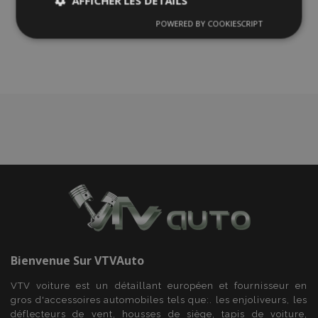
AFFICHER LES DÉTAILS
à la
POWERED BY COOKIESCRIPT
Strictement
Performance
Ciblage
liste
nécessaires
d'achats
Fonctionnalité
Strictement nécessaires
Performance
Ciblage
Fonctionnalité
Les cookies strictement nécessaires habilitent des
fonctionnalités de base du site Web telles que la
Bienvenue Sur
VTVAuto
connexion des utilisateurs et la gestion des
comptes. Le site Web ne peut pas être utilisé
VTV voiture est un détaillant européen et fournisseur en
correctement sans les cookies strictement
nécessaires.
gros d'accessoires automobiles tels que:. les enjoliveurs, les
déflecteurs de vent, housses de siège, tapis de voiture,