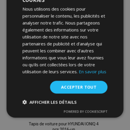
Ajouter Au Panier
Nous utilisons des cookies pour
Ajouter
personnaliser le contenu, les publicités et
analyser notre trafic. Nous partageons
à la
également des informations sur votre
liste
utilisation de notre site avec nos
partenaires de publicité et d'analyse qui
d'achats
peuvent les combiner avec d'autres
informations que vous leur avez fournies
ou qu'ils ont collectées lors de votre
utilisation de leurs services.
En savoir plus
ACCEPTER TOUT
AFFICHER LES DÉTAILS
POWERED BY COOKIESCRIPT
Strictement
Performance
Ciblage
nécessaires
Tapis de voiture pour HYUNDAI IONIQ 4
pcs 2016-up