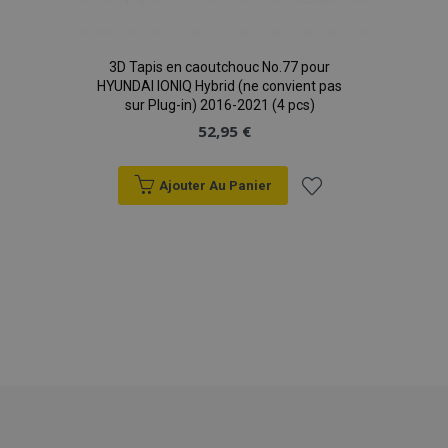
3D Tapis en caoutchouc No.77 pour
HYUNDAI IONIQ Hybrid (ne convient pas
sur Plug-in) 2016-2021 (4 pcs)
52,95 €
Ajouter Au Panier
product_data_storage
1 
Adobe Inc.
Ajouter
www.vtvauto.eu
Politique de
confidentialité de Google
à la
liste
d'achats
PHPSESSID
PHP.net
min
.vtvauto.eu
sec