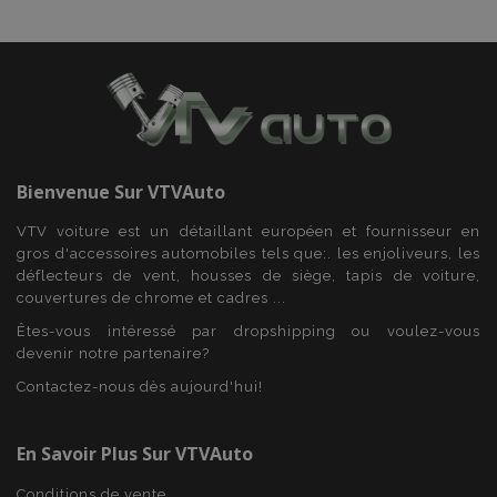
Bienvenue Sur
VTVAuto
VTV voiture est un détaillant européen et fournisseur en
gros d'accessoires automobiles tels que:. les enjoliveurs, les
déflecteurs de vent, housses de siège, tapis de voiture,
couvertures de chrome et cadres ...
Êtes-vous intéressé par dropshipping ou voulez-vous
mage-translation-file-version
Ses
devenir notre partenaire?
Adobe Inc.
www.vtvauto.eu
Contactez-nous dès aujourd'hui!
En Savoir Plus Sur VTVAuto
Conditions de vente