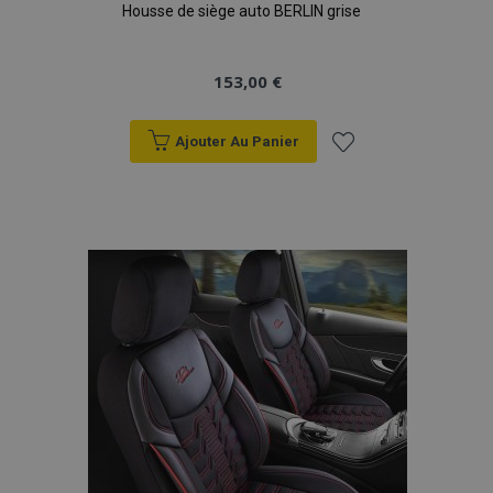
Housse de siège auto BERLIN grise
données sur les
sites à fort
trafic.
153,00 €
Ajouter Au Panier
Ajouter
à la
liste
d'achats