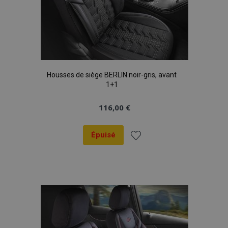
Housses de siège BERLIN noir-gris, avant
1+1
116,00 €
Épuisé
Ajouter
à la
liste
d'achats