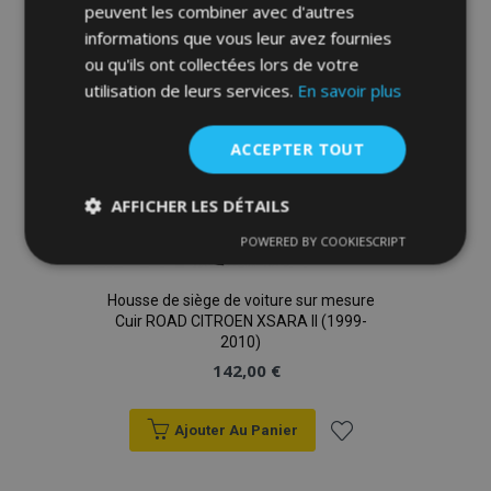
à la
peuvent les combiner avec d'autres
informations que vous leur avez fournies
liste
ou qu'ils ont collectées lors de votre
d'achats
utilisation de leurs services.
En savoir plus
ACCEPTER TOUT
AFFICHER LES DÉTAILS
POWERED BY COOKIESCRIPT
Strictement
Performance
Ciblage
nécessaires
Housse de siège de voiture sur mesure
Cuir ROAD CITROEN XSARA II (1999-
2010)
Fonctionnalité
142,00 €
Ajouter Au Panier
Ajouter