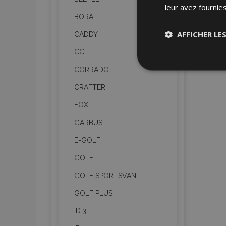
leur avez fournies
BORA
AFFICHER LE
CADDY
CC
Stricteme
CORRADO
nécessair
CRAFTER
FOX
GARBUS
E-GOLF
GOLF
Les cookies strictem
utilisateurs et la g
GOLF SPORTSVAN
nécessaires.
GOLF PLUS
Nom
ID.3
mage-cache-sessi