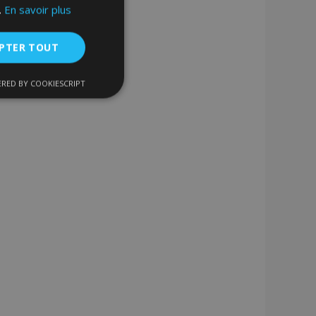
.
En savoir plus
PTER TOUT
RED BY COOKIESCRIPT
nctionnalité
nnexion des
s strictement
enche le nettoyage
 Lorsque le cookie