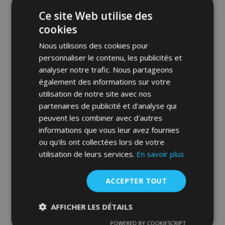
d'achats
Ce site Web utilise des
cookies
Nous utilisons des cookies pour
personnaliser le contenu, les publicités et
analyser notre trafic. Nous partageons
également des informations sur votre
utilisation de notre site avec nos
Toile pour voiture MOBILE GARAGE combi
Volvo 940 combi 1998 485-505 cm
partenaires de publicité et d'analyse qui
peuvent les combiner avec d'autres
85,00 €
informations que vous leur avez fournies
ou qu'ils ont collectées lors de votre
utilisation de leurs services.
En savoir plus
Ajouter Au Panier
Ajouter
ACCEPTER TOUT
à la
AFFICHER LES DÉTAILS
liste
POWERED BY COOKIESCRIPT