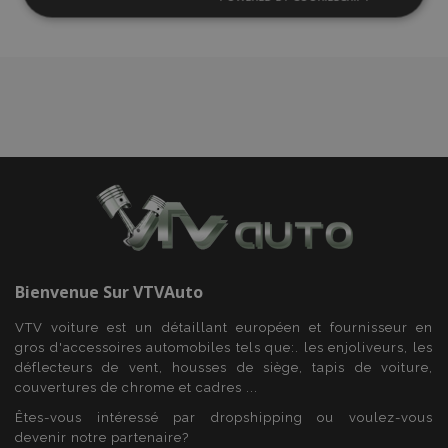
Strictement
Performance
Ciblage
d'achats
nécessaires
Fonctionnalité
Strictement nécessaires
Performance
Ciblage
Fonctionnalité
Bienvenue Sur
VTVAuto
Les cookies strictement nécessaires habilitent des
fonctionnalités de base du site Web telles que la
VTV voiture est un détaillant européen et fournisseur en
connexion des utilisateurs et la gestion des
gros d'accessoires automobiles tels que:. les enjoliveurs, les
comptes. Le site Web ne peut pas être utilisé
déflecteurs de vent, housses de siège, tapis de voiture,
correctement sans les cookies strictement
nécessaires.
couvertures de chrome et cadres ...
Fournisseur
/
Êtes-vous intéressé par dropshipping ou voulez-vous
Nom
Expi
Domaine
devenir notre partenaire?