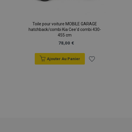
Toile pour voiture MOBILE GARAGE
hatchback/combi Kia Cee'd combi 430-
455 cm
78,00 €
Ajouter Au Panier
Ajouter
à la
liste
mage-translation-file-version
Ses
Adobe Inc.
www.vtvauto.eu
d'achats