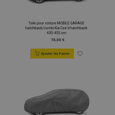
Toile pour voiture MOBILE GARAGE
hatchback/combi Kia Cee'd hatchback
430-455 cm
78,00 €
Ajouter Au Panier
product_data_storage
1 
Adobe Inc.
www.vtvauto.eu
Politique de
Ajouter
confidentialité de Google
à la
liste
PHPSESSID
PHP.net
d'achats
min
.vtvauto.eu
sec