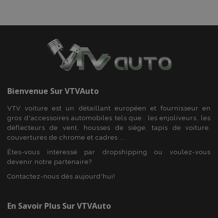
section_data_ids
1 
Adobe Inc.
www.vtvauto.eu
Bienvenue Sur
VTVAuto
VTV voiture est un détaillant européen et fournisseur en
gros d'accessoires automobiles tels que:. les enjoliveurs, les
recently_viewed_product
1 
Adobe Inc.
www.vtvauto.eu
déflecteurs de vent, housses de siège, tapis de voiture,
couvertures de chrome et cadres ...
Êtes-vous intéressé par dropshipping ou voulez-vous
devenir notre partenaire?
recently_viewed_product_previous
1 
Adobe Inc.
Contactez-nous dès aujourd'hui!
www.vtvauto.eu
En Savoir Plus Sur VTVAuto