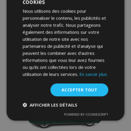
cookies
Bâche pour voiture pour Kia Ceed I SW -
Membrane Garage, L2 hatchback/combi
Nous utilisons des cookies pour
(430-455 cm)
personnaliser le contenu, les publicités et
75,00 €
analyser notre trafic. Nous partageons
également des informations sur votre
Ajouter Au Panier
utilisation de notre site avec nos
partenaires de publicité et d'analyse qui
Ajouter
peuvent les combiner avec d'autres
à la
informations que vous leur avez fournies
ou qu'ils ont collectées lors de votre
liste
utilisation de leurs services.
En savoir plus
d'achats
ACCEPTER TOUT
AFFICHER LES DÉTAILS
POWERED BY COOKIESCRIPT
Strictement
Performance
Ciblage
nécessaires