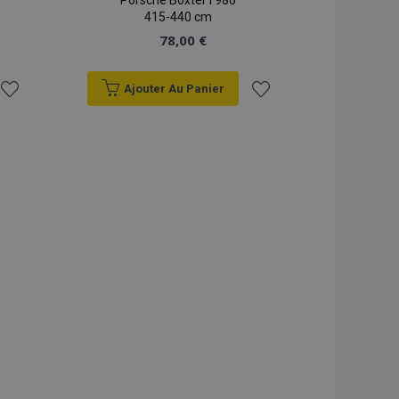
Porsche Boxter I 986
415-440 cm
78,00 €
Ajouter Au Panier
Ajouter
Ajouter
à la
à la
liste
liste
d'achats
d'achats