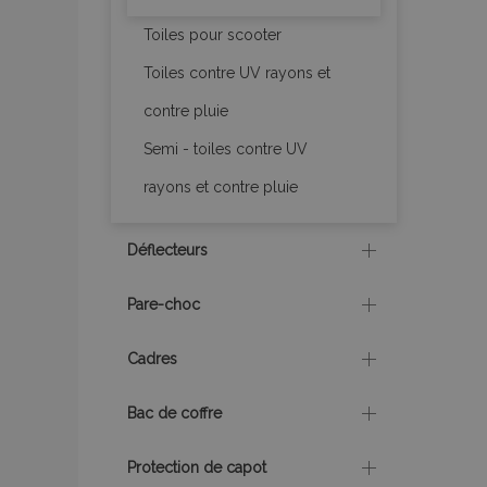
recently_compare
Toiles pour scooter
Toiles contre UV rayons et
mage-cache-stor
contre pluie
Semi - toiles contre UV
CookieScriptConse
rayons et contre pluie
Déflecteurs
X-Magento-Vary
Pare-choc
Cadres
mage-messages
Bac de coffre
Protection de capot