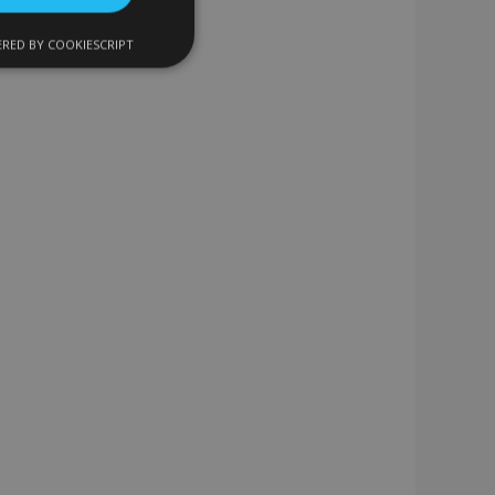
RED BY COOKIESCRIPT
nctionnalité
nnexion des
s strictement
enche le nettoyage
 Lorsque le cookie
on backend,
tockage local et
r true.
 données produit