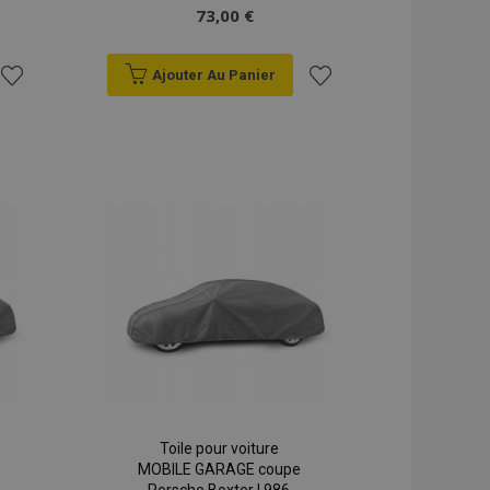
73,00 €
Ajouter Au Panier
Ajouter
Ajouter
à la
à la
liste
liste
d'achats
d'achats
Toile pour voiture
MOBILE GARAGE coupe