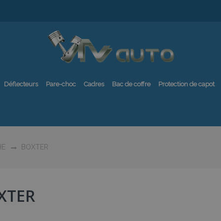
Déflecteurs
Pare-choc
Cadres
Bac de coffre
Protection de capot
HE
BOXTER
XTER