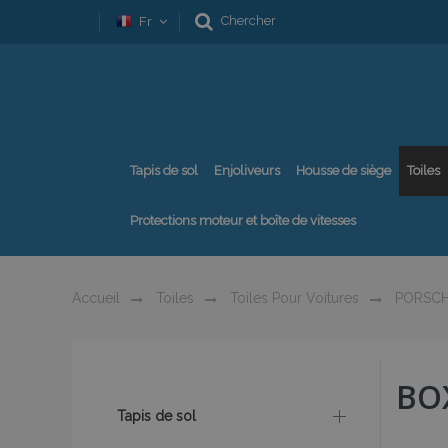
Chercher
Fr
Tapis de sol
Enjoliveurs
Housse de siège
Toiles
Protections moteur et boîte de vitesses
Accueil
Toiles
Toiles Pour Voitures
PORSC
BO
Tapis de sol