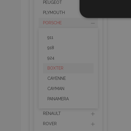
PEUGEOT
PLYMOUTH
Stricteme
nécessair
PORSCHE
911
918
924
BOXTER
Les cookies strictem
utilisateurs et la g
CAYENNE
nécessaires.
CAYMAN
Nom
PANAMERA
mage-cache-sessi
RENAULT
ROVER
product_data_sto