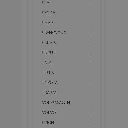
SEAT
PHPSESSID
SKODA
SMART
SSANGYONG
SUBARU
SUZUKI
mage-translation-f
TATA
TESLA
section_data_ids
TOYOTA
TRABANT
recently_viewed_p
VOLKSWAGEN
recently_viewed_p
VOLVO
recently_compare
SCION