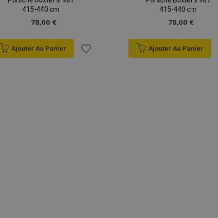
Porsche Boxter III 981
Porsche Boxter II 987
415-440 cm
415-440 cm
78,00 €
78,00 €
Ajouter Au Panier
Ajouter Au Panier
Ajouter
à la
liste
d'achats