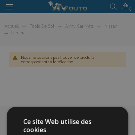
0
Accueil
Tapis De Sol
Army Car Mats
Nissan
Primera
Nous ne pouvons pas trouver de produits
correspondants à la sélection.
Ce site Web utilise des
cookies