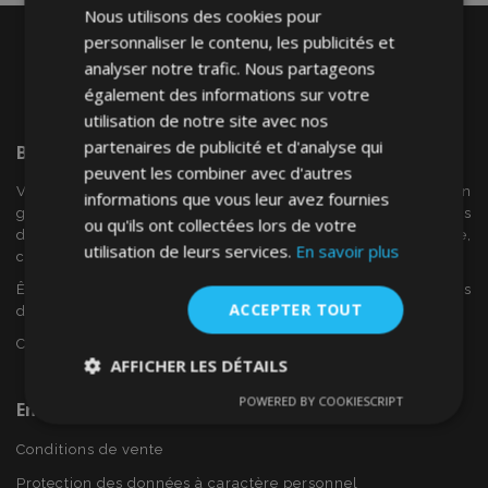
Nous utilisons des cookies pour
personnaliser le contenu, les publicités et
analyser notre trafic. Nous partageons
également des informations sur votre
utilisation de notre site avec nos
partenaires de publicité et d'analyse qui
Bienvenue Sur
VTVAuto
peuvent les combiner avec d'autres
VTV voiture est un détaillant européen et fournisseur en
informations que vous leur avez fournies
gros d'accessoires automobiles tels que:. les enjoliveurs, les
ou qu'ils ont collectées lors de votre
déflecteurs de vent, housses de siège, tapis de voiture,
utilisation de leurs services.
En savoir plus
couvertures de chrome et cadres ...
Êtes-vous intéressé par dropshipping ou voulez-vous
ACCEPTER TOUT
devenir notre partenaire?
Contactez-nous dès aujourd'hui!
AFFICHER LES DÉTAILS
POWERED BY COOKIESCRIPT
En Savoir Plus Sur VTVAuto
Strictement
Performance
Ciblage
nécessaires
Conditions de vente
Protection des données à caractère personnel