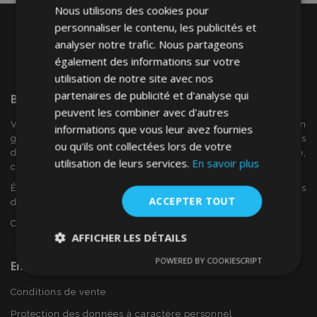
Nous utilisons des cookies pour
personnaliser le contenu, les publicités et
analyser notre trafic. Nous partageons
également des informations sur votre
utilisation de notre site avec nos
partenaires de publicité et d'analyse qui
Bienvenue Sur
VTVAuto
peuvent les combiner avec d'autres
VTV voiture est un détaillant européen et fournisseur en
informations que vous leur avez fournies
gros d'accessoires automobiles tels que:. les enjoliveurs, les
ou qu'ils ont collectées lors de votre
déflecteurs de vent, housses de siège, tapis de voiture,
utilisation de leurs services.
En savoir plus
couvertures de chrome et cadres ...
Êtes-vous intéressé par dropshipping ou voulez-vous
ACCEPTER TOUT
devenir notre partenaire?
Contactez-nous dès aujourd'hui!
AFFICHER LES DÉTAILS
POWERED BY COOKIESCRIPT
En Savoir Plus Sur VTVAuto
Strictement
Performance
Ciblage
nécessaires
Conditions de vente
Protection des données à caractère personnel