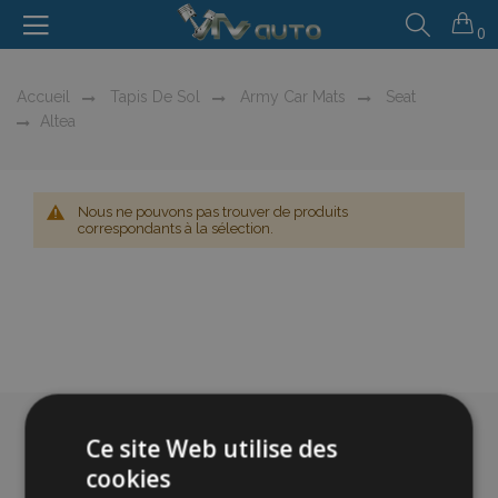
0
Accueil
Tapis De Sol
Army Car Mats
Seat
Altea
Nous ne pouvons pas trouver de produits
correspondants à la sélection.
Ce site Web utilise des
cookies