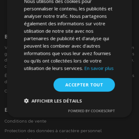
Nous utilisons des cookies pour
personnaliser le contenu, les publicités et
analyser notre trafic. Nous partageons
également des informations sur votre
utilisation de notre site avec nos
Bienvenue Sur
VTVAuto
partenaires de publicité et d'analyse qui
peuvent les combiner avec d'autres
VTV voiture est un détaillant européen et fournisseur en
informations que vous leur avez fournies
gros d'accessoires automobiles tels que:. les enjoliveurs, les
ou qu'ils ont collectées lors de votre
déflecteurs de vent, housses de siège, tapis de voiture,
couvertures de chrome et cadres ...
utilisation de leurs services.
En savoir plus
Êtes-vous intéressé par dropshipping ou voulez-vous
devenir notre partenaire?
ACCEPTER TOUT
Contactez-nous dès aujourd'hui!
AFFICHER LES DÉTAILS
En Savoir Plus Sur VTVAuto
POWERED BY COOKIESCRIPT
Strictement
Performance
Ciblage
nécessaires
Conditions de vente
Protection des données à caractère personnel