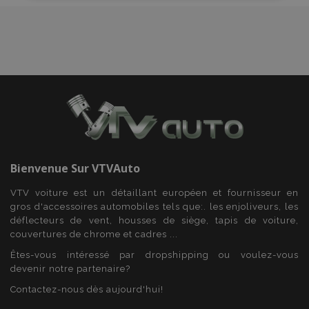
Fonctionnalité
Strictement nécessaires
Performance
Bienvenue Sur
VTVAuto
Ciblage
Fonctionnalité
VTV voiture est un détaillant européen et fournisseur en
Les cookies strictement nécessaires habilitent des
fonctionnalités de base du site Web telles que la
gros d'accessoires automobiles tels que:. les enjoliveurs, les
connexion des utilisateurs et la gestion des
déflecteurs de vent, housses de siège, tapis de voiture,
comptes. Le site Web ne peut pas être utilisé
couvertures de chrome et cadres ...
correctement sans les cookies strictement
nécessaires.
Êtes-vous intéressé par dropshipping ou voulez-vous
devenir notre partenaire?
Fournisseur
/
Nom
Expi
Domaine
Contactez-nous dès aujourd'hui!
mage-cache-sessid
1 
Adobe Inc.