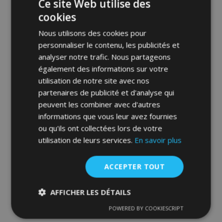
Ce site Web utilise des
cookies
Nous utilisons des cookies pour
personnaliser le contenu, les publicités et
analyser notre trafic. Nous partageons
également des informations sur votre
Déflecteurs pour KIA XCEED, G + D 2019-,
utilisation de notre site avec nos
avant et arriere, 4 pcs, HEKO
partenaires de publicité et d'analyse qui
53,95 €
peuvent les combiner avec d'autres
informations que vous leur avez fournies
ou qu'ils ont collectées lors de votre
Ajouter Au Panier
utilisation de leurs services.
En savoir plus
Ajouter
à la
ACCEPTER TOUT
liste
AFFICHER LES DÉTAILS
d'achats
POWERED BY COOKIESCRIPT
Strictement
Performance
Ciblage
nécessaires