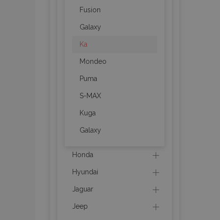
Fusion
Galaxy
product_data_sto
Ka
PHPSESSID
Mondeo
Puma
S-MAX
Kuga
mage-translation-f
Galaxy
Honda
section_data_ids
Hyundai
Jaguar
recently_viewed_p
Jeep