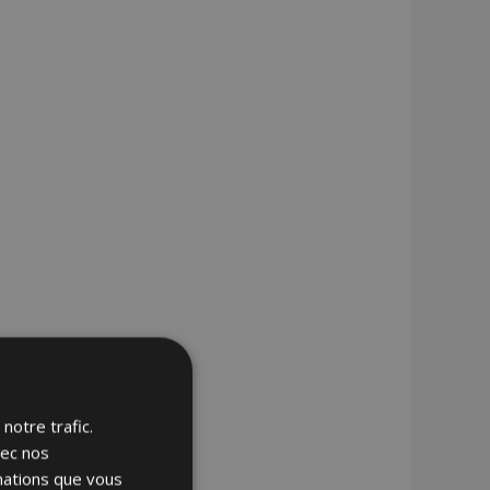
notre trafic.
vec nos
rmations que vous