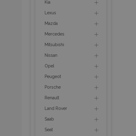
recently_viewed_p
Kia
Lexus
recently_compare
Mazda
recently_compare
Mercedes
Mitsubishi
mage-cache-stor
Nissan
CookieScriptConse
Opel
Peugeot
Porsche
X-Magento-Vary
Renault
Land Rover
Saab
mage-messages
Seat