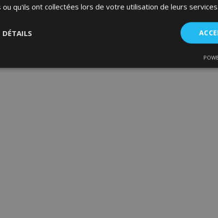
 ou qu'ils ont collectées lors de votre utilisation de leurs services
S DÉTAILS
ACCE
POWE
nt
Performance
Ciblage
Fo
es
Strictement nécessaires
Performance
Ciblage
Fonctionnalité
ent nécessaires habilitent des fonctionnalités de base du site Web telles que la co
estion des comptes. Le site Web ne peut pas être utilisé correctement sans les cookie
Fournisseur
/
Expiration
Description
Domaine
d
1 jour
La valeur de ce cookie décl
Adobe Inc.
du stockage du cache local.
www.vtvauto.eu