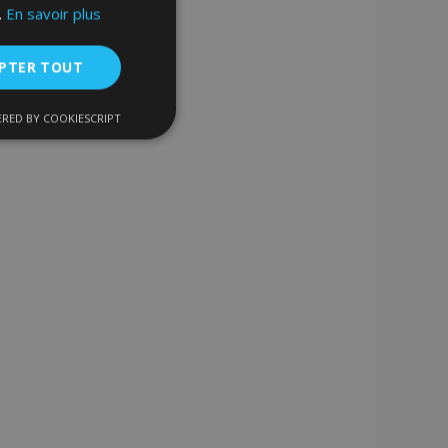
.
En savoir plus
PTER TOUT
RED BY COOKIESCRIPT
nctionnalité
nnexion des
s strictement
enche le nettoyage
 Lorsque le cookie