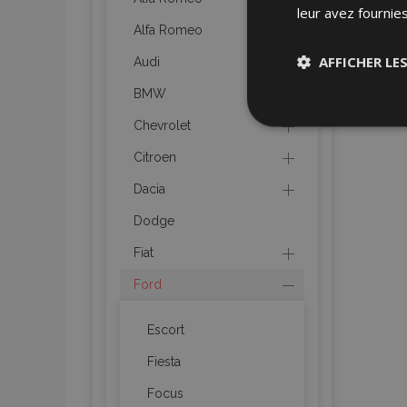
leur avez fournies
Alfa Romeo
AFFICHER LE
Audi
BMW
Stricteme
Chevrolet
nécessair
Citroen
Dacia
Dodge
Fiat
Ford
Les cookies strictem
utilisateurs et la g
nécessaires.
Escort
Nom
Fiesta
mage-cache-sessi
Focus