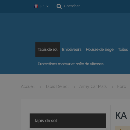
Chercher
Fr
Tapis de sol
Enjoliveurs
Housse de siège
Toiles
Protections moteur et boîte de vitesses
Accueil
Tapis De Sol
Army Car Mats
Ford
KA
Tapis de sol