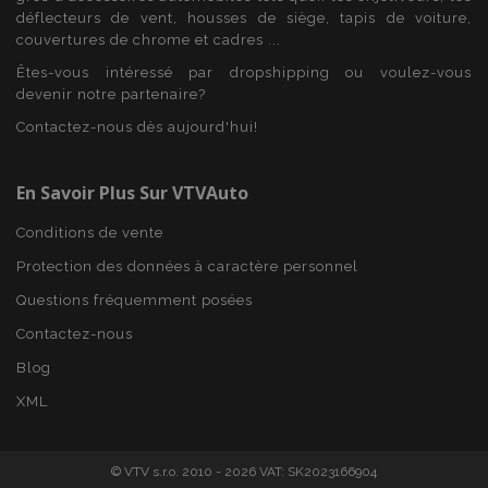
Fournisseur
/
déflecteurs de vent, housses de siège, tapis de voiture,
Nom
Expi
Domaine
couvertures de chrome et cadres ...
mage-cache-sessid
1 
Adobe Inc.
Êtes-vous intéressé par dropshipping ou voulez-vous
www.vtvauto.eu
devenir notre partenaire?
Contactez-nous dès aujourd'hui!
En Savoir Plus Sur VTVAuto
Conditions de vente
Protection des données à caractère personnel
Questions fréquemment posées
Contactez-nous
product_data_storage
1 
Adobe Inc.
www.vtvauto.eu
Blog
Politique de
confidentialité de Google
XML
© VTV s.r.o. 2010 - 2026 VAT: SK2023166904