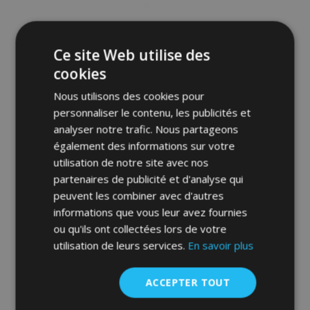
d'achats
Ce site Web utilise des
cookies
Nous utilisons des cookies pour
personnaliser le contenu, les publicités et
analyser notre trafic. Nous partageons
également des informations sur votre
utilisation de notre site avec nos
partenaires de publicité et d'analyse qui
peuvent les combiner avec d'autres
Toile pour voiture MOBILE GARAGE
hatchback Renault Modus 380-405 cm
informations que vous leur avez fournies
ou qu'ils ont collectées lors de votre
71,00 €
utilisation de leurs services.
En savoir plus
Ajouter Au Panier
ACCEPTER TOUT
Ajouter