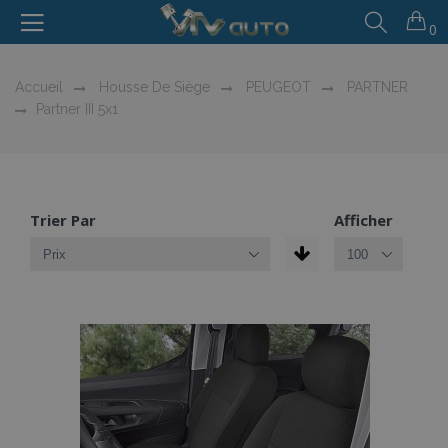
0
Accueil
Housse De Siège
PEUGEOT
PARTNER
Partner III 5x1
Trier Par
Afficher