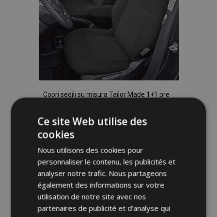
Copri sedili su misura Tailor Made 1+1 pre
PEUGEOT PARTNER VAN III (2019→)
97,00 €
Ce site Web utilise des
cookies
Ajouter Au Panier
Nous utilisons des cookies pour
Ajouter
personnaliser le contenu, les publicités et
analyser notre trafic. Nous partageons
à la
également des informations sur votre
utilisation de notre site avec nos
liste
partenaires de publicité et d'analyse qui