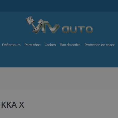
Déflecteurs
Pare-choc
Cadres
Bac de coffre
Protection de capot
KKA X