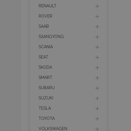
RENAULT
product_data_sto
ROVER
PHPSESSID
SAAB
SSANGYONG
SCANIA
SEAT
mage-translation-f
SKODA
SMART
section_data_ids
SUBARU
SUZUKI
recently_viewed_p
TESLA
TOYOTA
recently_viewed_p
VOLKSWAGEN