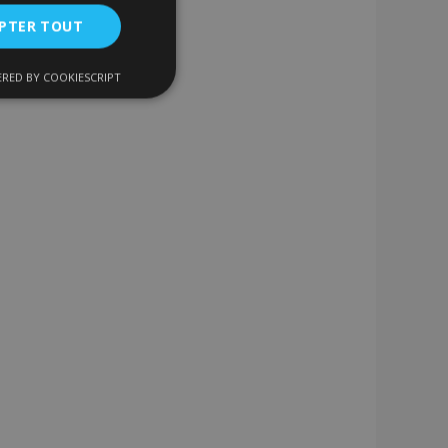
PTER TOUT
RED BY COOKIESCRIPT
nctionnalité
nnexion des
s strictement
enche le nettoyage
 Lorsque le cookie
on backend,
tockage local et
r true.