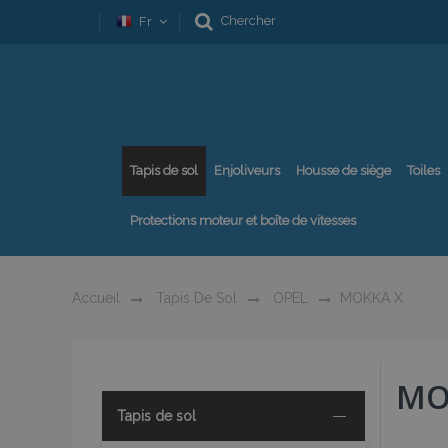
Chercher
Fr
Tapis de sol
Enjoliveurs
Housse de siège
Toiles
Protections moteur et boîte de vitesses
Accueil
Tapis De Sol
OPEL
MOKKA X
MO
Tapis de sol