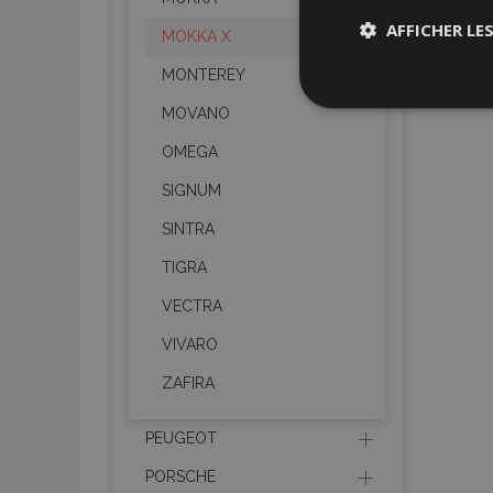
AFFICHER LE
MOKKA X
MONTEREY
Stricteme
nécessair
MOVANO
OMEGA
SIGNUM
SINTRA
TIGRA
VECTRA
Les cookies strictem
utilisateurs et la g
nécessaires.
VIVARO
ZAFIRA
Nom
mage-cache-sessi
PEUGEOT
PORSCHE