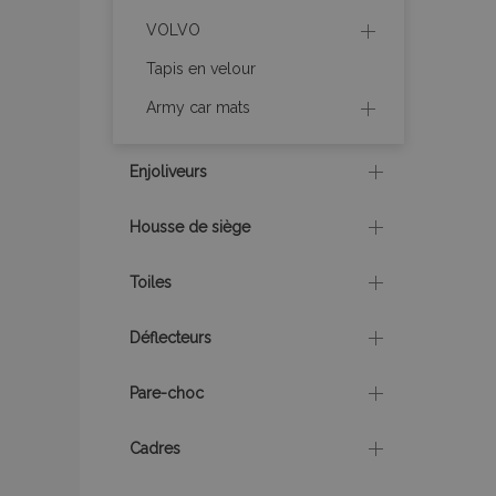
recently_compare
VOLVO
recently_compare
Tapis en velour
Army car mats
mage-cache-stor
Enjoliveurs
CookieScriptConse
Housse de siège
Toiles
X-Magento-Vary
Déflecteurs
Pare-choc
mage-messages
Cadres