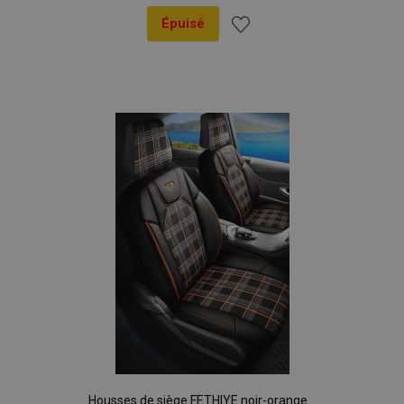
Épuisé
Ajouter
à la
liste
d'achats
Housses de siège FETHIYE noir-orange