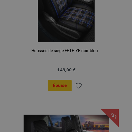
Housses de siège FETHIYE noir-bleu
149,00 €
Épuisé
Ajouter
à la
-15%
liste
d'achats