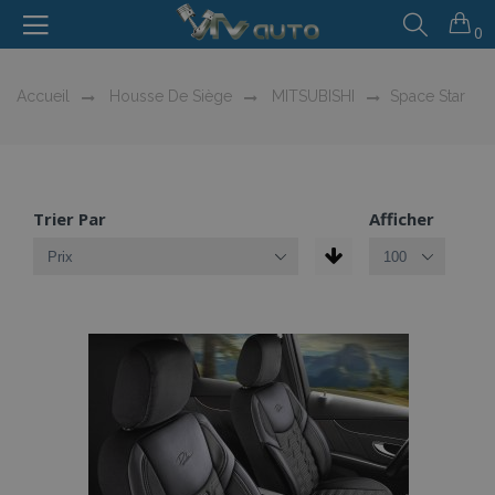
0
Accueil
Housse De Siège
MITSUBISHI
Space Star
Trier Par
Afficher