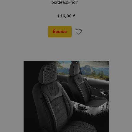
bordeaux-noir
116,00 €
Épuisé
Ajouter
à la
liste
d'achats