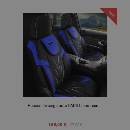
à la
-15%
liste
d'achats
Housse de siège auto PARS bleus-noirs
169,00 €
197,00 €