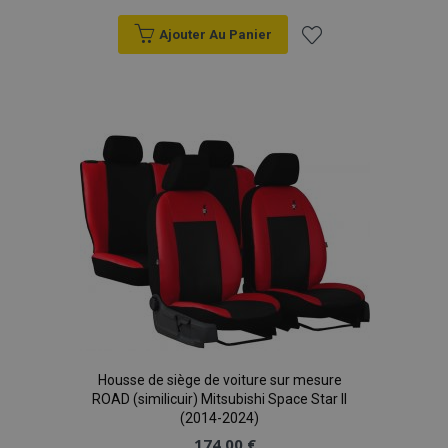
Ajouter Au Panier
Ajouter
à la
liste
d'achats
Housse de siège de voiture sur mesure
ROAD (similicuir) Mitsubishi Space Star II
(2014-2024)
174,00 €