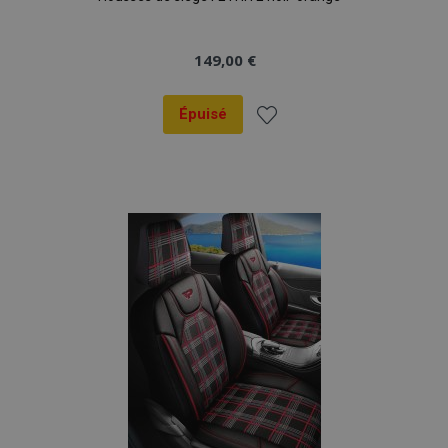
149,00 €
Épuisé
Ajouter
à la
liste
d'achats