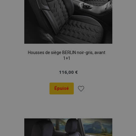
Housses de siège BERLIN noir-gris, avant
1+1
116,00 €
Épuisé
Ajouter
à la
liste
d'achats