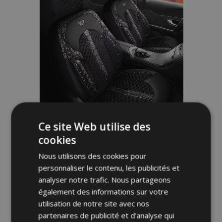
Ce site Web utilise des
Housse de siège auto LUNA noir-argent
cookies
Nous utilisons des cookies pour
149,00 €
175,00 €
personnaliser le contenu, les publicités et
analyser notre trafic. Nous partageons
Ajouter Au Panier
également des informations sur votre
utilisation de notre site avec nos
Ajouter
partenaires de publicité et d'analyse qui