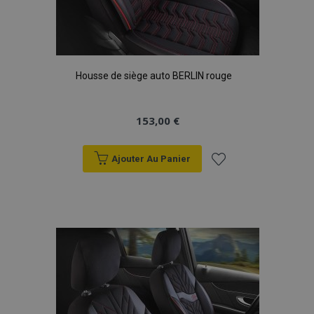
mage-cache-storage
1 
Adobe Inc.
www.vtvauto.eu
Housse de siège auto BERLIN rouge
153,00 €
Ajouter Au Panier
CookieScriptConsent
1 
CookieScript
www.vtvauto.eu
Ajouter
à la
liste
d'achats