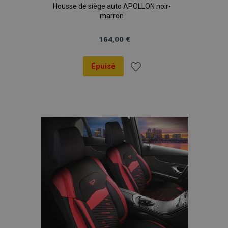
Housse de siège auto APOLLON noir-
données sur les
sites à fort
marron
trafic.
164,00 €
Épuisé
Ajouter
à la
liste
d'achats