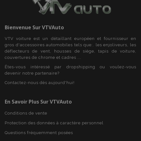
www.vtvauto.eu
Bienvenue Sur
VTVAuto
recently_compared_product_previous
1 
Adobe Inc.
www.vtvauto.eu
VTV voiture est un détaillant européen et fournisseur en
gros d'accessoires automobiles tels que:. les enjoliveurs, les
déflecteurs de vent, housses de siège, tapis de voiture,
couvertures de chrome et cadres ...
mage-cache-storage
1 
Adobe Inc.
Êtes-vous intéressé par dropshipping ou voulez-vous
www.vtvauto.eu
devenir notre partenaire?
Contactez-nous dès aujourd'hui!
En Savoir Plus Sur VTVAuto
CookieScriptConsent
1 
CookieScript
Conditions de vente
www.vtvauto.eu
Protection des données à caractère personnel
Questions fréquemment posées