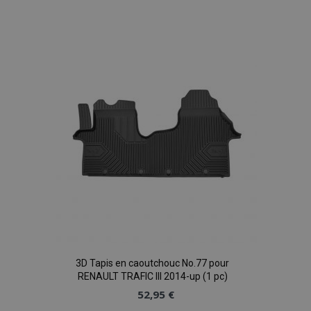
à la
liste
d'achats
product_data_storage
1 
Adobe Inc.
www.vtvauto.eu
Politique de
confidentialité de Google
PHPSESSID
PHP.net
min
.vtvauto.eu
sec
3D Tapis en caoutchouc No.77 pour
RENAULT TRAFIC III 2014-up (1 pc)
52,95 €