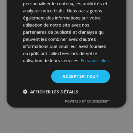
personnaliser le contenu, les publicités et
liste
analyser notre trafic. Nous partageons
d'achats
également des informations sur votre
utilisation de notre site avec nos
partenaires de publicité et d'analyse qui
peuvent les combiner avec d'autres
informations que vous leur avez fournies
ou qu'ils ont collectées lors de votre
utilisation de leurs services.
En savoir plus
Tapis de voiture pour RENAULT TRAFIC II 2
ACCEPTER TOUT
pcs 2001-2014
36,00 €
AFFICHER LES DÉTAILS
Ajouter Au Panier
POWERED BY COOKIESCRIPT
Strictement
Performance
Ciblage
nécessaires
Ajouter
à la
Fonctionnalité