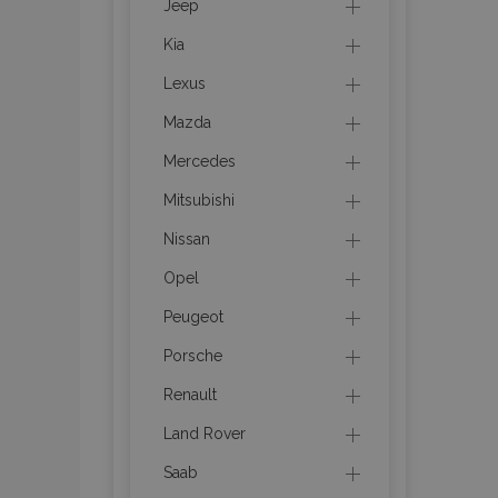
Jeep
Kia
product_data_sto
Lexus
Mazda
PHPSESSID
Mercedes
Mitsubishi
Nissan
Opel
mage-translation-f
Peugeot
Porsche
section_data_ids
Renault
Land Rover
recently_viewed_p
Saab