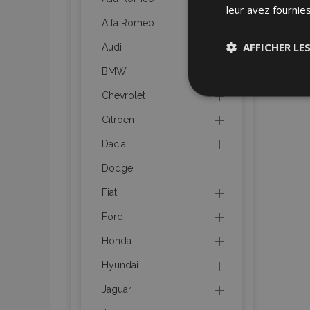
leur avez fournies
Alfa Romeo
AFFICHER LE
Audi
BMW
Stricteme
Chevrolet
nécessair
Citroen
Dacia
Dodge
Fiat
Ford
Les cookies strictem
utilisateurs et la g
Honda
nécessaires.
Hyundai
Nom
Jaguar
mage-cache-sessi