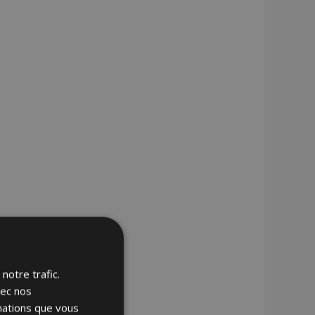
notre trafic.
vec nos
rmations que vous