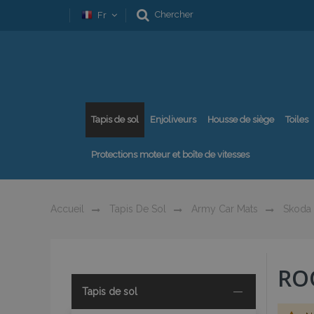
Chercher
Fr
Tapis de sol
Enjoliveurs
Housse de siège
Toiles
Protections moteur et boîte de vitesses
Accueil
Tapis De Sol
Army Car Mats
Skoda
RO
Tapis de sol