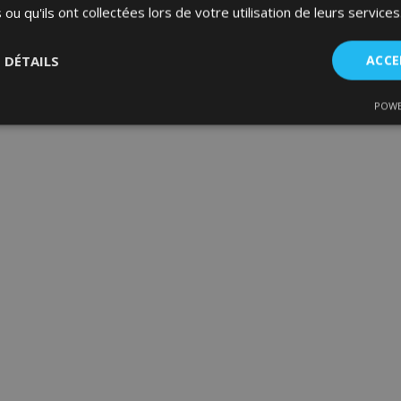
 ou qu'ils ont collectées lors de votre utilisation de leurs services
S DÉTAILS
ACCE
POWE
nt
Performance
Ciblage
Fo
es
Strictement nécessaires
Performance
Ciblage
Fonctionnalité
ent nécessaires habilitent des fonctionnalités de base du site Web telles que la co
estion des comptes. Le site Web ne peut pas être utilisé correctement sans les cookie
Fournisseur
/
Expiration
Description
Domaine
d
1 jour
La valeur de ce cookie décl
Adobe Inc.
du stockage du cache local.
www.vtvauto.eu