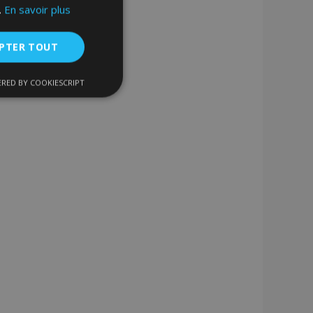
.
En savoir plus
PTER TOUT
RED BY COOKIESCRIPT
nctionnalité
nnexion des
s strictement
enche le nettoyage
 Lorsque le cookie