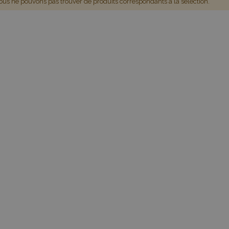
us ne pouvons pas trouver de produits correspondants à la sélection.