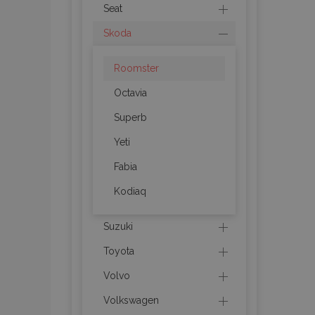
recently_viewed_p
Seat
Skoda
recently_compare
Roomster
recently_compare
Octavia
mage-cache-stor
Superb
Yeti
CookieScriptConse
Fabia
Kodiaq
X-Magento-Vary
Suzuki
Toyota
Volvo
mage-messages
Volkswagen