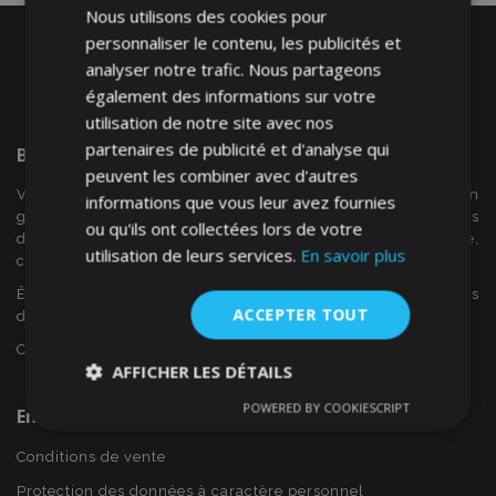
Nous utilisons des cookies pour
personnaliser le contenu, les publicités et
analyser notre trafic. Nous partageons
également des informations sur votre
utilisation de notre site avec nos
partenaires de publicité et d'analyse qui
Bienvenue Sur
VTVAuto
peuvent les combiner avec d'autres
VTV voiture est un détaillant européen et fournisseur en
informations que vous leur avez fournies
gros d'accessoires automobiles tels que:. les enjoliveurs, les
ou qu'ils ont collectées lors de votre
déflecteurs de vent, housses de siège, tapis de voiture,
utilisation de leurs services.
En savoir plus
couvertures de chrome et cadres ...
Êtes-vous intéressé par dropshipping ou voulez-vous
ACCEPTER TOUT
devenir notre partenaire?
Contactez-nous dès aujourd'hui!
AFFICHER LES DÉTAILS
POWERED BY COOKIESCRIPT
En Savoir Plus Sur VTVAuto
Strictement
Performance
Ciblage
nécessaires
Conditions de vente
Protection des données à caractère personnel