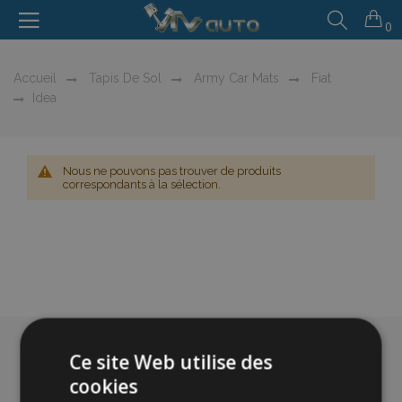
0
Accueil
Tapis De Sol
Army Car Mats
Fiat
Idea
Nous ne pouvons pas trouver de produits
correspondants à la sélection.
Ce site Web utilise des
cookies