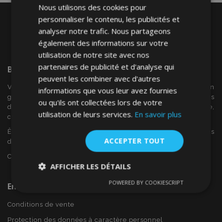
Nous utilisons des cookies pour
personnaliser le contenu, les publicités et
analyser notre trafic. Nous partageons
également des informations sur votre
utilisation de notre site avec nos
partenaires de publicité et d'analyse qui
Bienvenue Sur
VTVAuto
peuvent les combiner avec d'autres
VTV voiture est un détaillant européen et fournisseur en
informations que vous leur avez fournies
gros d'accessoires automobiles tels que:. les enjoliveurs, les
ou qu'ils ont collectées lors de votre
déflecteurs de vent, housses de siège, tapis de voiture,
utilisation de leurs services.
En savoir plus
couvertures de chrome et cadres ...
Êtes-vous intéressé par dropshipping ou voulez-vous
ACCEPTER TOUT
devenir notre partenaire?
Contactez-nous dès aujourd'hui!
AFFICHER LES DÉTAILS
POWERED BY COOKIESCRIPT
En Savoir Plus Sur VTVAuto
Strictement
Performance
Ciblage
nécessaires
Conditions de vente
Protection des données à caractère personnel