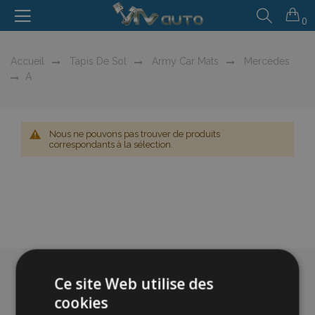
0
Accueil
Tapis De Sol
Army Car Mats
Mercedes
A
Nous ne pouvons pas trouver de produits
correspondants à la sélection.
Ce site Web utilise des
cookies