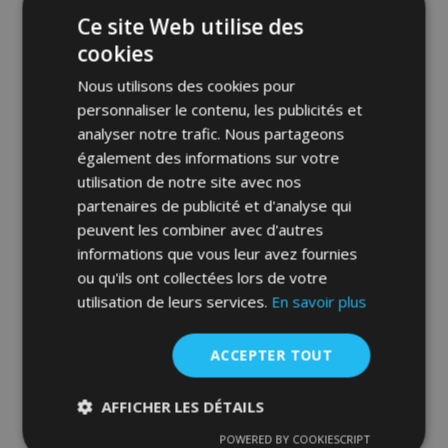
Ce site Web utilise des
cookies
Nous utilisons des cookies pour
personnaliser le contenu, les publicités et
analyser notre trafic. Nous partageons
également des informations sur votre
Déflecteurs d'air HEKO pour CHEVROLET
utilisation de notre site avec nos
TRAX 2013-2020, 5 portes, avant et
partenaires de publicité et d'analyse qui
arrière, 4 pièces
peuvent les combiner avec d'autres
53,95 €
informations que vous leur avez fournies
ou qu'ils ont collectées lors de votre
Ajouter Au Panier
utilisation de leurs services.
En savoir plus
Ajouter
ACCEPTER TOUT
à la
AFFICHER LES DÉTAILS
liste
POWERED BY COOKIESCRIPT