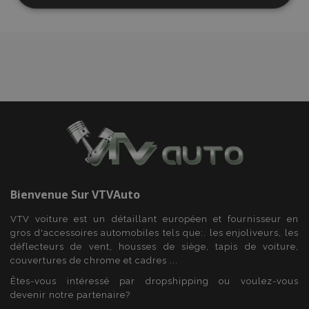
d'achats
Strictement
Performance
Ciblage
nécessaires
Fonctionnalité
Strictement nécessaires
Performance
Ciblage
Fonctionnalité
Bienvenue Sur
VTVAuto
Les cookies strictement nécessaires habilitent des
fonctionnalités de base du site Web telles que la
VTV voiture est un détaillant européen et fournisseur en
connexion des utilisateurs et la gestion des
gros d'accessoires automobiles tels que:. les enjoliveurs, les
comptes. Le site Web ne peut pas être utilisé
déflecteurs de vent, housses de siège, tapis de voiture,
correctement sans les cookies strictement
couvertures de chrome et cadres ...
nécessaires.
Êtes-vous intéressé par dropshipping ou voulez-vous
Fournisseur
/
Nom
Expi
Domaine
devenir notre partenaire?