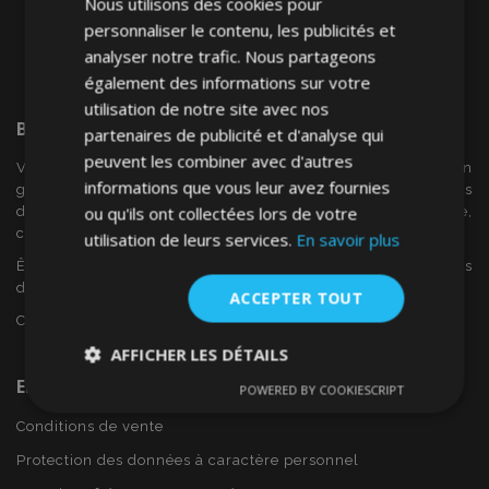
Nous utilisons des cookies pour
personnaliser le contenu, les publicités et
analyser notre trafic. Nous partageons
également des informations sur votre
utilisation de notre site avec nos
Bienvenue Sur
VTVAuto
partenaires de publicité et d'analyse qui
peuvent les combiner avec d'autres
VTV voiture est un détaillant européen et fournisseur en
informations que vous leur avez fournies
gros d'accessoires automobiles tels que:. les enjoliveurs, les
ou qu'ils ont collectées lors de votre
déflecteurs de vent, housses de siège, tapis de voiture,
couvertures de chrome et cadres ...
utilisation de leurs services.
En savoir plus
Êtes-vous intéressé par dropshipping ou voulez-vous
devenir notre partenaire?
ACCEPTER TOUT
Contactez-nous dès aujourd'hui!
AFFICHER LES DÉTAILS
En Savoir Plus Sur VTVAuto
POWERED BY COOKIESCRIPT
Strictement
Performance
Ciblage
nécessaires
Conditions de vente
Protection des données à caractère personnel