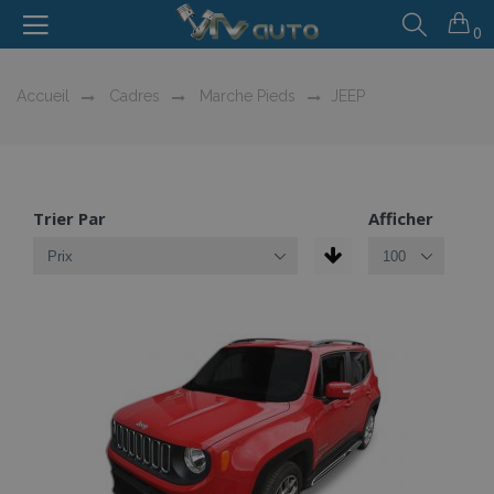
0
Accueil
Cadres
Marche Pieds
JEEP
Trier Par
Afficher