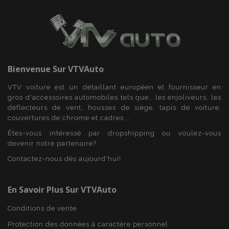
Fonctionnalité
Bienvenue Sur
VTVAuto
Strictement nécessaires
Performance
VTV voiture est un détaillant européen et fournisseur en
Ciblage
Fonctionnalité
gros d'accessoires automobiles tels que:. les enjoliveurs, les
déflecteurs de vent, housses de siège, tapis de voiture,
Les cookies strictement nécessaires habilitent des
couvertures de chrome et cadres ...
fonctionnalités de base du site Web telles que la
connexion des utilisateurs et la gestion des
Êtes-vous intéressé par dropshipping ou voulez-vous
comptes. Le site Web ne peut pas être utilisé
devenir notre partenaire?
correctement sans les cookies strictement
nécessaires.
Contactez-nous dès aujourd'hui!
Fournisseur
/
Nom
Expi
Domaine
En Savoir Plus Sur VTVAuto
mage-cache-sessid
1 
Adobe Inc.
www.vtvauto.eu
Conditions de vente
Protection des données à caractère personnel