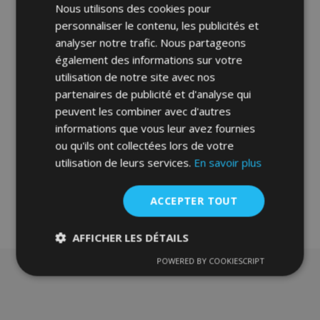
Nous utilisons des cookies pour
personnaliser le contenu, les publicités et
Marche pieds pour voiture Jeep
analyser notre trafic. Nous partageons
Renegade 2014-up
également des informations sur votre
302,00 €
utilisation de notre site avec nos
partenaires de publicité et d'analyse qui
Épuisé
peuvent les combiner avec d'autres
informations que vous leur avez fournies
Ajouter
ou qu'ils ont collectées lors de votre
à la
utilisation de leurs services.
En savoir plus
liste
ACCEPTER TOUT
d'achats
AFFICHER LES DÉTAILS
POWERED BY COOKIESCRIPT
Strictement
Performance
Ciblage
nécessaires